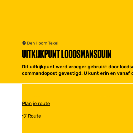
Den Hoorn Texel
UITKIJKPUNT LOODSMANSDUIN
Dit uitkijkpunt werd vroeger gebruikt door loods
commandopost gevestigd. U kunt erin en vanaf de
n
Plan je route
a
a
n
Route
r
a
U
a
i
r