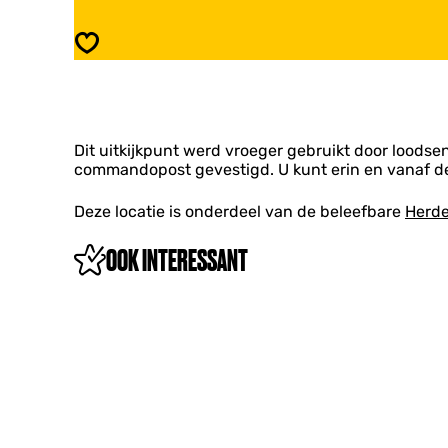
t
U
k
i
Opslaan
i
t
j
k
k
i
p
j
u
k
n
Dit uitkijkpunt werd vroeger gebruikt door loodse
p
t
commandopost gevestigd. U kunt erin en vanaf de 
u
L
n
o
t
Deze locatie is onderdeel van de beleefbare
Herde
o
L
d
o
OOK INTERESSANT
s
o
m
d
a
s
n
m
s
a
d
n
u
s
i
d
n
u
i