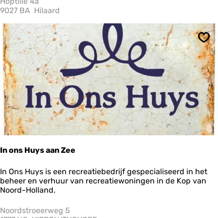
Hoptille 4a
p
9027 BA
Hilaard
t
i
l
Ops
l
e
In ons Huys aan Zee
I
In Ons Huys is een recreatiebedrijf gespecialiseerd in het
n
beheer en verhuur van recreatiewoningen in de Kop van
o
Noord-Holland.
n
s
Noordstroeerweg 5
H