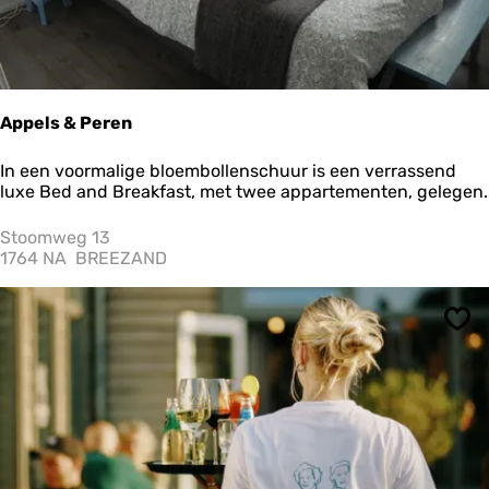
W
i
e
r
i
n
Appels & Peren
g
e
A
In een voormalige bloembollenschuur is een verrassend
r
p
luxe Bed and Breakfast, met twee appartementen, gelegen.
m
p
e
e
Stoomweg 13
e
l
1764 NA
BREEZAND
r
s
&
P
Ops
e
r
e
n