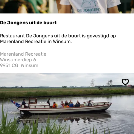
De Jongens uit de buurt
D
Restaurant De Jongens uit de buurt is gevestigd op
e
Marenland Recreatie in Winsum.
J
o
Marenland Recreatie
n
Winsumerdiep 6
g
9951 CG
Winsum
e
n
s
Ops
u
i
t
d
e
b
u
u
r