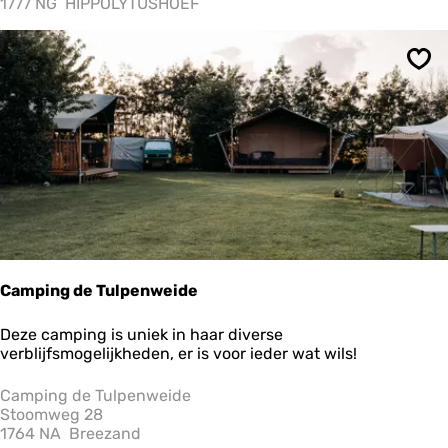
1777 NG
HIPPOLYTUSHOEF
u
y
s
Ops
a
a
n
Z
e
e
Camping de Tulpenweide
C
Deze camping is uniek in haar diverse
a
verblijfsmogelijkheden, er is voor ieder wat wils!
m
p
Camping de Tulpenweide
i
Stoomweg 28
n
1764 NA
Breezand
g