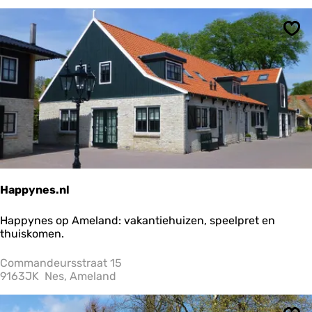
d
e
Ops
T
u
l
p
e
n
w
e
i
d
e
Happynes.nl
H
Happynes op Ameland: vakantiehuizen, speelpret en
a
thuiskomen.
p
p
Commandeursstraat 15
y
9163JK
Nes, Ameland
n
e