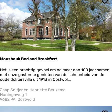
s
Ops
.
n
l
Moushouk Bed and Breakfast
M
Het is een prachtig gevoel om na meer dan 100 jaar samen
o
met onze gasten te genieten van de schoonheid van de
u
oude doktersvilla uit 1913 in Oostwol...
s
h
Jaap Snitjer en Henriette Beukema
o
Huningaweg 1
u
9682 PA
Oostwold
k
B