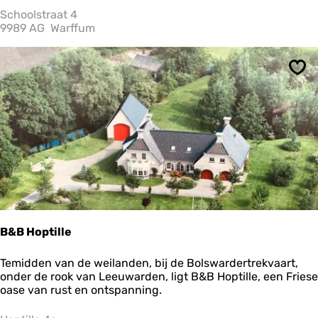
l
Schoolstraat 4
u
9989 AG
Warffum
c
h
t
Ops
m
u
s
e
u
m
H
e
t
H
o
o
B&B Hoptille
g
e
B
Temidden van de weilanden, bij de Bolswardertrekvaart,
l
&
onder de rook van Leeuwarden, ligt B&B Hoptille, een Friese
a
B
oase van rust en ontspanning.
n
H
d
o