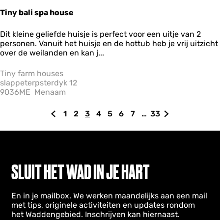
Tiny bali spa house
T
Dit kleine geliefde huisje is perfect voor een uitje van 2
i
personen. Vanuit het huisje en de hottub heb je vrij uitzicht
n
over de weilanden en kan j...
y
b
Tiny farm houses
a
slappeterpsterdyk 12
l
9036ME
Menaam
i
s
1
2
3
4
5
6
7
…
33
p
G
G
G
H
G
G
G
G
G
G
a
a
a
a
u
a
a
a
a
a
a
h
n
n
n
i
n
n
n
n
n
n
o
a
a
a
d
a
a
a
a
a
a
u
a
a
a
i
a
a
a
a
a
a
s
SLUIT HET WAD IN JE HART
e
r
r
r
g
r
r
r
r
r
r
d
p
p
e
p
p
p
p
p
d
En in je mailbox. We werken maandelijks aan een mail
e
a
a
p
a
a
a
a
a
e
met tips, originele activiteiten en updates rondom
v
g
g
a
g
g
g
g
g
v
het Waddengebied. Inschrijven kan hiernaast.