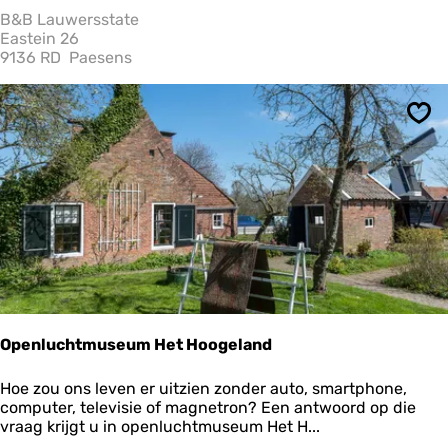
a
B&B Lauwersstate
u
Eastein 26
w
9136 RD
Paesens
e
r
s
Ops
s
t
a
t
e
Openluchtmuseum Het Hoogeland
O
Hoe zou ons leven er uitzien zonder auto, smartphone,
p
computer, televisie of magnetron? Een antwoord op die
e
vraag krijgt u in openluchtmuseum Het H...
n