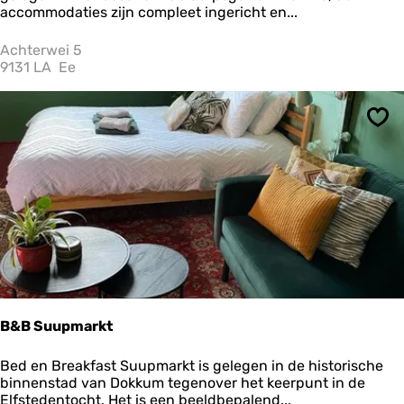
g
accommodaties zijn compleet ingericht en...
a
s
Achterwei 5
t
9131 LA
Ee
e
n
k
Ops
a
m
e
r
B&B Suupmarkt
B
Bed en Breakfast Suupmarkt is gelegen in de historische
&
binnenstad van Dokkum tegenover het keerpunt in de
B
Elfstedentocht. Het is een beeldbepalend...