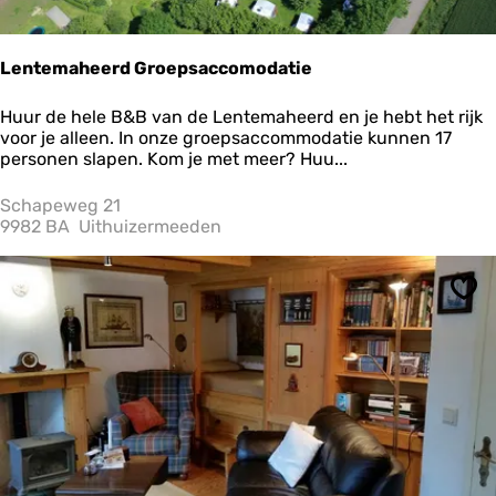
r
i
j
Lentemaheerd Groepsaccomodatie
,
C
L
Huur de hele B&B van de Lentemaheerd en je hebt het rijk
a
e
voor je alleen. In onze groepsaccommodatie kunnen 17
m
n
personen slapen. Kom je met meer? Huu...
p
t
i
e
Schapeweg 21
n
m
9982 BA
Uithuizermeeden
g
a
e
h
n
e
R
Ops
e
e
r
s
d
t
G
a
r
u
o
r
e
a
p
n
s
t
a