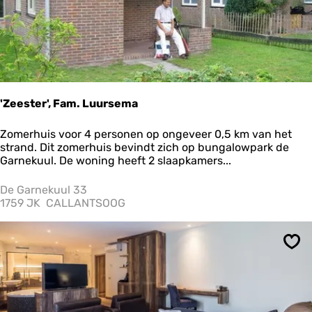
a
t
i
e
K
i
e
k
'Zeester', Fam. Luursema
o
p
'
Zomerhuis voor 4 personen op ongeveer 0,5 km van het
D
Z
strand. Dit zomerhuis bevindt zich op bungalowpark de
i
e
Garnekuul. De woning heeft 2 slaapkamers...
e
e
k
s
De Garnekuul 33
t
1759 JK
CALLANTSOOG
e
r
'
Ops
,
F
a
m
.