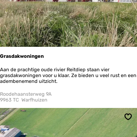
a
l
Grasdakwoningen
G
Aan de prachtige oude rivier Reitdiep staan vier
r
grasdakwoningen voor u klaar. Ze bieden u veel rust en een
a
adembenemend uitzicht.
s
d
Roodehaansterweg 9A
a
9963 TC
Warfhuizen
k
w
o
Ops
n
i
n