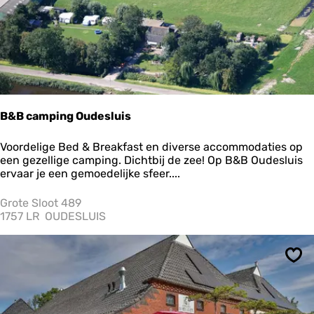
g
e
n
B&B camping Oudesluis
B
Voordelige Bed & Breakfast en diverse accommodaties op
&
een gezellige camping. Dichtbij de zee! Op B&B Oudesluis
B
ervaar je een gemoedelijke sfeer....
c
a
Grote Sloot 489
m
1757 LR
OUDESLUIS
p
i
n
Ops
g
O
u
d