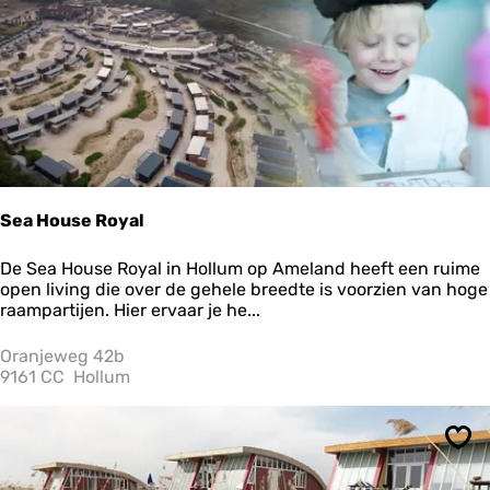
Sea House Royal
S
De Sea House Royal in Hollum op Ameland heeft een ruime
e
open living die over de gehele breedte is voorzien van hoge
a
raampartijen. Hier ervaar je he...
H
o
Oranjeweg 42b
u
9161 CC
Hollum
s
e
R
Ops
o
y