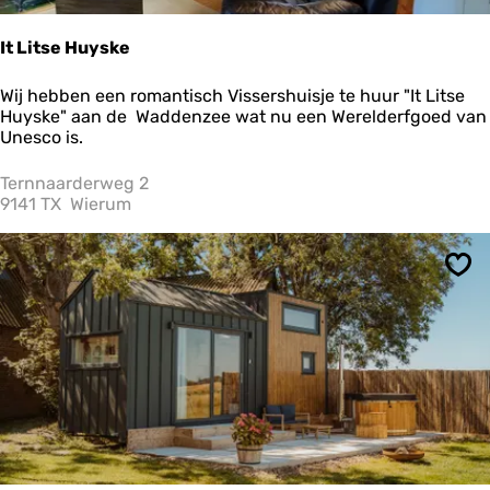
D
c
e
c
W
It Litse Huyske
o
a
m
r
I
Wij hebben een romantisch Vissershuisje te huur "It Litse
o
t
t
Huyske" aan de Waddenzee wat nu een Werelderfgoed van
d
e
L
Unesco is.
a
n
i
t
s
t
Ternnaarderweg 2
i
t
s
9141 TX
Wierum
e
e
e
r
H
u
Ops
y
s
k
e