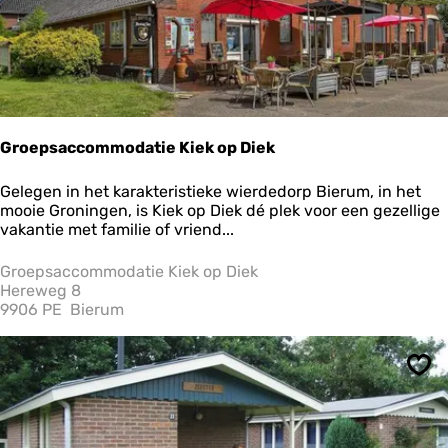
e
s
l
u
i
s
Groepsaccommodatie Kiek op Diek
G
Gelegen in het karakteristieke wierdedorp Bierum, in het
r
mooie Groningen, is Kiek op Diek dé plek voor een gezellige
o
vakantie met familie of vriend...
e
p
Groepsaccommodatie Kiek op Diek
s
Hereweg 8
a
9906 PE
Bierum
c
c
o
Ops
m
m
o
d