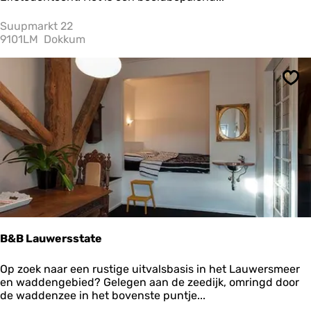
S
u
Suupmarkt 22
u
9101LM
Dokkum
p
m
a
Ops
r
k
t
B&B Lauwersstate
B
Op zoek naar een rustige uitvalsbasis in het Lauwersmeer
&
en waddengebied? Gelegen aan de zeedijk, omringd door
B
de waddenzee in het bovenste puntje...
L