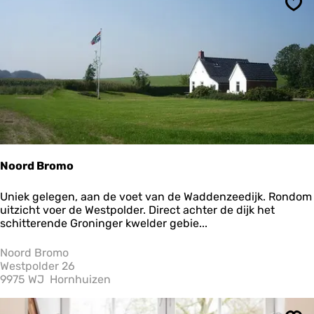
e
Ops
d
a
n
d
B
r
e
a
k
f
a
s
Noord Bromo
t
N
Uniek gelegen, aan de voet van de Waddenzeedijk. Rondom
o
uitzicht voer de Westpolder. Direct achter de dijk het
o
schitterende Groninger kwelder gebie...
r
d
Noord Bromo
B
Westpolder 26
r
9975 WJ
Hornhuizen
o
m