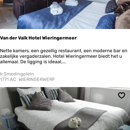
L
u
u
r
s
e
m
Van der Valk Hotel Wieringermeer
a
V
Nette kamers, een gezellig restaurant, een moderne bar en
a
zakelijke vergaderzalen. Hotel Wieringermeer biedt het u
n
allemaal. De ligging is ideaal,...
d
e
Ir.Smedingplein
r
1771 AC
WIERINGERWERF
V
a
l
Ops
k
H
o
t
e
l