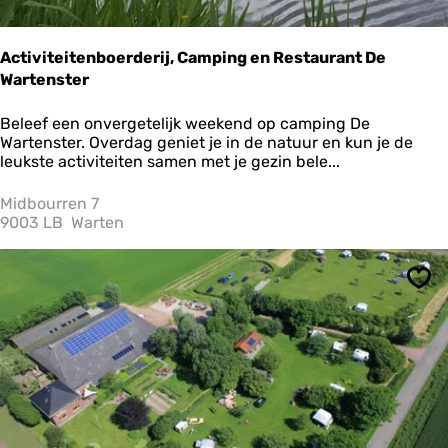
t
Activiteitenboerderij, Camping en Restaurant De
Wartenster
A
Beleef een onvergetelijk weekend op camping De
c
Wartenster. Overdag geniet je in de natuur en kun je de
t
leukste activiteiten samen met je gezin bele...
i
v
Midbourren 7
i
9003 LB
Warten
t
e
i
Ops
t
e
n
b
o
e
r
d
e