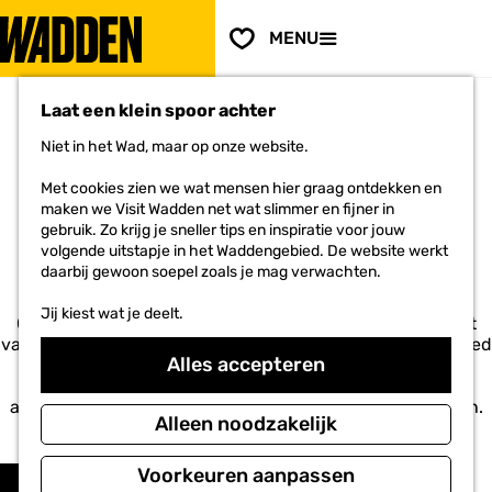
PLAN JE
BEZOEK
F
MENU
a
Voor ondernemers
G
v
a
o
Laat een klein spoor achter
n
r
a
i
Niet in het Wad, maar op onze website.
a
e
r
ACCOMMODATIES IN HET
t
Met cookies zien we wat mensen hier graag ontdekken en
d
e
maken we Visit Wadden net wat slimmer en fijner in
e
WADDENGEBIED
n
gebruik. Zo krijg je sneller tips en inspiratie voor jouw
h
volgende uitstapje in het Waddengebied. De website werkt
o
daarbij gewoon soepel zoals je mag verwachten.
m
e
Jij kiest wat je deelt.
p
Of je nu op de Waddeneilanden verblijft óf langs de kust
a
van Noord-Holland, Friesland of Groningen. Het hele gebied
Alles accepteren
g
heeft een ruime keuze aan hotels, campings, Bed &
e
Breakfasts en vakantiehuizen. Hier vind je het gehele
aanbod. Boek snel een overgetelijk verblijf op de Wadden.
Alleen noodzakelijk
Voel je vrij!
W
S
Voorkeuren aanpassen
Filter