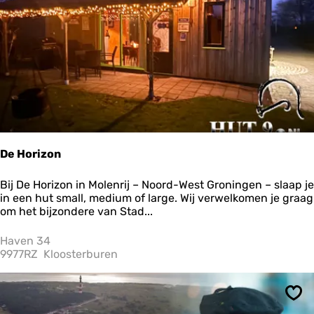
Ops
f
a
s
t
'
t
B
u
l
l
e
k
De Horizon
r
o
D
Bij De Horizon in Molenrij – Noord-West Groningen – slaap je
ff
e
in een hut small, medium of large. Wij verwelkomen je graag
i
H
om het bijzondere van Stad...
e
o
r
Haven 34
i
9977RZ
Kloosterburen
z
o
n
Ops