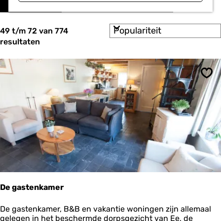
o
a
r
t
t
S
e
49 t/m 72 van 774
z
o
e
resultaten
o
r
r
t
o
e
e
p
k
e
:
Ops
r
j
o
e
p
:
De gastenkamer
D
De gastenkamer, B&B en vakantie woningen zijn allemaal
e
gelegen in het beschermde dorpsgezicht van Ee, de