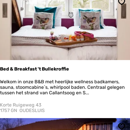
o
Ops
Bed & Breakfast 't Bullekroffie
B
Welkom in onze B&B met heerlijke wellness badkamers,
e
sauna, stoomcabine`s, whirlpool baden. Centraal gelegen
d
tussen het strand van Callantsoog en S...
&
B
Korte Ruigeweg 43
r
1757 GN
OUDESLUIS
e
a
k