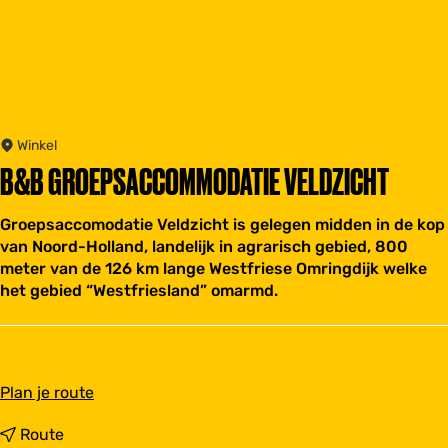
Winkel
B&B GROEPSACCOMMODATIE VELDZICHT
Groepsaccomodatie Veldzicht is gelegen midden in de kop
van Noord-Holland, landelijk in agrarisch gebied, 800
meter van de 126 km lange Westfriese Omringdijk welke
het gebied “Westfriesland” omarmd.
n
Plan je route
a
a
n
Route