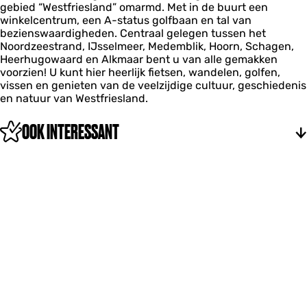
a
l
gebied “Westfriesland” omarmd. Met in de buurt een
c
V
t
t
d
winkelcentrum, een A-status golfbaan en tal van
c
e
i
i
z
bezienswaardigheden. Centraal gelegen tussen het
o
l
e
e
i
Noordzeestrand, IJsselmeer, Medemblik, Hoorn, Schagen,
m
d
V
V
c
Heerhugowaard en Alkmaar bent u van alle gemakken
m
z
e
e
h
voorzien! U kunt hier heerlijk fietsen, wandelen, golfen,
o
i
l
l
t
vissen en genieten van de veelzijdige cultuur, geschiedenis
d
c
d
d
en natuur van Westfriesland.
a
h
z
z
t
t
i
i
i
OOK INTERESSANT
c
c
e
h
h
V
t
t
e
l
d
z
i
c
h
t