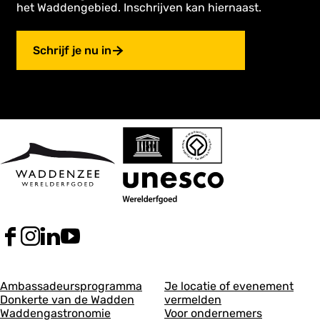
het Waddengebied. Inschrijven kan hiernaast.
Schrijf je nu in
F
I
L
Y
a
n
i
o
c
s
n
u
A
A
e
t
k
T
Ambassadeursprogramma
Je locatie of evenement
b
a
e
u
Donkerte van de Wadden
vermelden
l
l
o
g
d
b
Waddengastronomie
Voor ondernemers