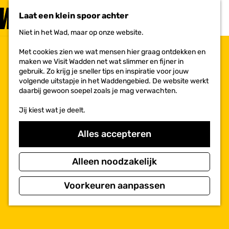
PLAN JE
BEZOEK
Laat een klein spoor achter
F
MENU
a
Niet in het Wad, maar op onze website.
Voor ondernemers
G
v
a
o
Met cookies zien we wat mensen hier graag ontdekken en
n
r
maken we Visit Wadden net wat slimmer en fijner in
a
i
gebruik. Zo krijg je sneller tips en inspiratie voor jouw
a
e
volgende uitstapje in het Waddengebied. De website werkt
r
t
daarbij gewoon soepel zoals je mag verwachten.
d
e
e
n
Jij kiest wat je deelt.
h
o
m
Alles accepteren
e
p
a
Alleen noodzakelijk
g
e
Voorkeuren aanpassen