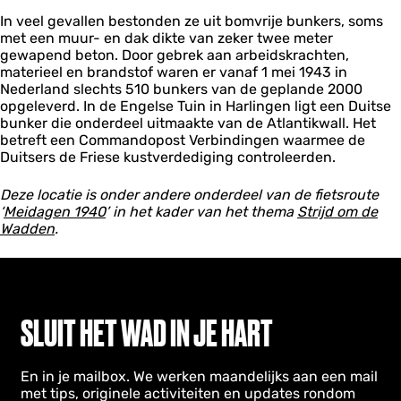
a
n
In veel gevallen bestonden ze uit bomvrije bunkers, soms
r
H
met een muur- en dak dikte van zeker twee meter
l
a
gewapend beton. Door gebrek aan arbeidskrachten,
i
r
materieel en brandstof waren er vanaf 1 mei 1943 in
n
l
Nederland slechts 510 bunkers van de geplande 2000
g
i
opgeleverd. In de Engelse Tuin in Harlingen ligt een Duitse
e
n
bunker die onderdeel uitmaakte van de Atlantikwall. Het
n
g
betreft een Commandopost Verbindingen waarmee de
e
Duitsers de Friese kustverdediging controleerden.
n
Deze locatie is onder andere onderdeel van de fietsroute
‘
Meidagen 1940
’ in het kader van het thema
Strijd om de
Wadden
.
SLUIT HET WAD IN JE HART
En in je mailbox. We werken maandelijks aan een mail
met tips, originele activiteiten en updates rondom