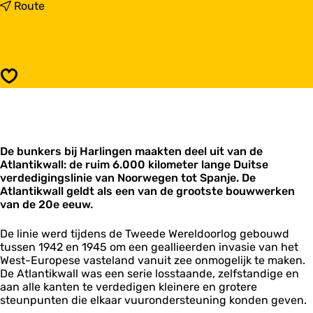
a
n
Route
r
a
R
a
e
r
s
R
t
e
Opslaan
a
s
n
t
t
a
A
n
t
t
l
De bunkers bij Harlingen maakten deel uit van de
A
a
Atlantikwall: de ruim 6.000 kilometer lange Duitse
t
n
verdedigingslinie van Noorwegen tot Spanje. De
l
t
Atlantikwall geldt als een van de grootste bouwwerken
a
i
van de 20e eeuw.
n
k
t
w
i
De linie werd tijdens de Tweede Wereldoorlog gebouwd
a
k
tussen 1942 en 1945 om een geallieerden invasie van het
l
w
West-Europese vasteland vanuit zee onmogelijk te maken.
l
a
De Atlantikwall was een serie losstaande, zelfstandige en
i
l
aan alle kanten te verdedigen kleinere en grotere
n
l
steunpunten die elkaar vuurondersteuning konden geven.
H
i