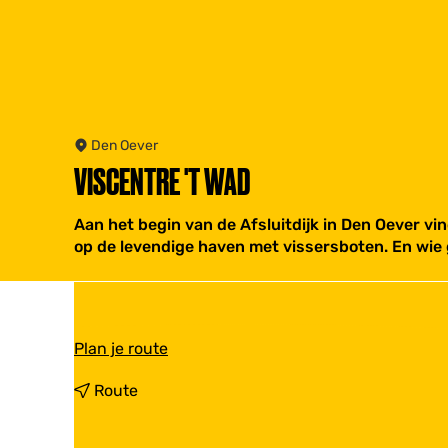
Den Oever
VISCENTRE 'T WAD
Aan het begin van de Afsluitdijk in Den Oever vind
op de levendige haven met vissersboten. En wie g
n
Plan je route
a
a
n
Route
r
a
V
a
i
r