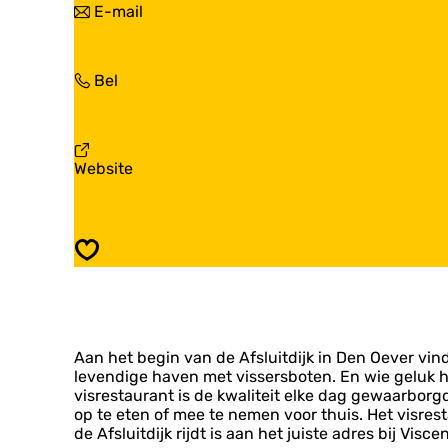
n
E-mail
s
V
a
c
i
a
e
s
r
n
c
V
Bel
V
t
e
i
i
r
n
s
s
e
t
c
c
'
r
e
e
t
v
Website
e
n
n
W
a
'
t
t
a
n
t
r
r
d
V
W
e
e
i
a
'
Opslaan
'
s
d
t
t
c
W
W
e
a
a
n
d
d
t
Aan het begin van de Afsluitdijk in Den Oever vind 
r
levendige haven met vissersboten. En wie geluk he
e
visrestaurant is de kwaliteit elke dag gewaarborgd
'
op te eten of mee te nemen voor thuis. Het visres
t
de Afsluitdijk rijdt is aan het juiste adres bij Visc
W