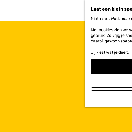
n
Laat een klein sp
a
a
Niet in het Wad, maar
r
d
Met cookies zien we w
e
gebruik. Zo krijg je s
h
daarbij gewoon soepe
o
m
Jij kiest wat je deelt.
e
p
a
g
e