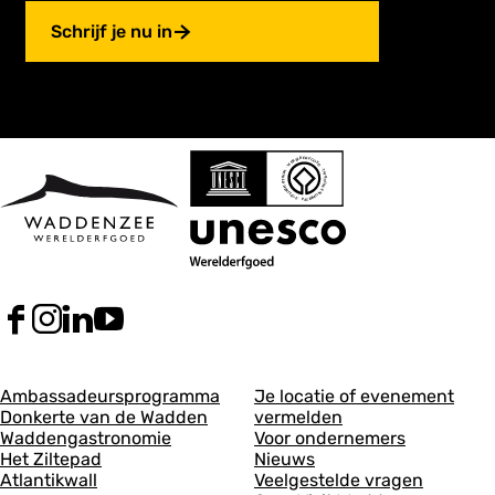
Schrijf je nu in
F
I
L
Y
a
n
i
o
c
s
n
u
A
A
e
t
k
T
Ambassadeursprogramma
Je locatie of evenement
b
a
e
u
Donkerte van de Wadden
vermelden
l
l
o
g
d
b
Waddengastronomie
Voor ondernemers
g
g
o
r
I
e
Het Ziltepad
Nieuws
k
a
n
V
Atlantikwall
Veelgestelde vragen