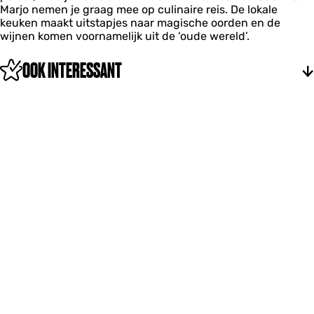
Marjo nemen je graag mee op culinaire reis. De lokale
t
keuken maakt uitstapjes naar magische oorden en de
W
wijnen komen voornamelijk uit de ‘oude wereld’.
I
J
S
OOK INTERESSANT