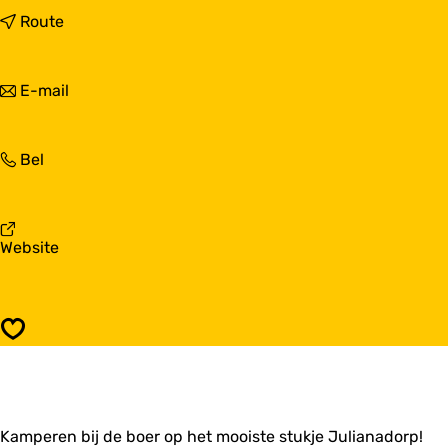
a
n
Route
r
a
C
a
a
r
n
E-mail
m
C
a
p
a
a
i
m
r
n
p
C
Bel
C
g
i
a
a
D
n
m
m
u
g
p
p
i
D
i
i
n
v
Website
u
n
n
z
a
i
g
g
o
n
n
D
D
o
C
z
u
u
m
a
o
i
Opslaan
i
h
m
o
n
n
o
p
m
z
z
e
i
h
o
o
v
n
o
o
o
e
g
e
m
m
Kamperen bij de boer op het mooiste stukje Julianadorp!
D
v
h