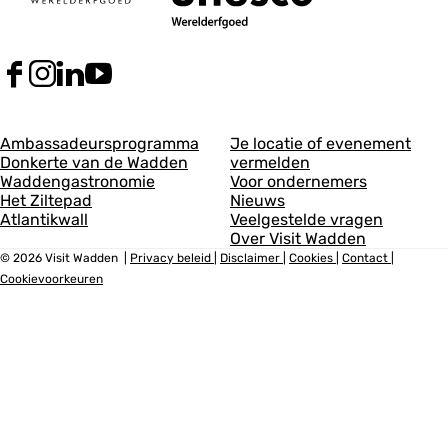
F
I
L
Y
a
n
i
o
c
s
n
u
A
A
e
t
k
T
Ambassadeursprogramma
Je locatie of evenement
b
a
e
u
Donkerte van de Wadden
vermelden
l
l
o
g
d
b
Waddengastronomie
Voor ondernemers
g
g
o
r
I
e
Het Ziltepad
Nieuws
k
a
n
V
Atlantikwall
Veelgestelde vragen
e
e
V
m
V
i
Over Visit Wadden
m
m
i
V
i
s
© 2026 Visit Wadden
|
Privacy beleid
|
Disclaimer
|
Cookies
|
Contact
|
s
i
s
i
e
Cookievoorkeuren
e
i
s
i
t
t
i
t
W
e
e
W
t
W
a
n
n
a
W
a
d
d
a
d
d
1
2
d
d
d
e
e
d
e
n
n
e
n
n