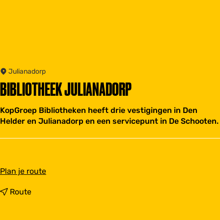
Julianadorp
BIBLIOTHEEK JULIANADORP
KopGroep Bibliotheken heeft drie vestigingen in Den
Helder en Julianadorp en een servicepunt in De Schooten.
n
Plan je route
a
a
n
Route
r
a
B
a
i
r