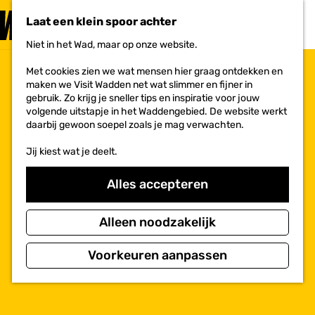
PLAN JE
BEZOEK
Laat een klein spoor achter
F
MENU
a
Niet in het Wad, maar op onze website.
Voor ondernemers
G
v
a
o
Met cookies zien we wat mensen hier graag ontdekken en
n
r
maken we Visit Wadden net wat slimmer en fijner in
a
i
gebruik. Zo krijg je sneller tips en inspiratie voor jouw
a
e
volgende uitstapje in het Waddengebied. De website werkt
r
t
daarbij gewoon soepel zoals je mag verwachten.
d
e
e
n
Jij kiest wat je deelt.
h
o
m
Alles accepteren
e
p
a
Alleen noodzakelijk
g
e
Voorkeuren aanpassen