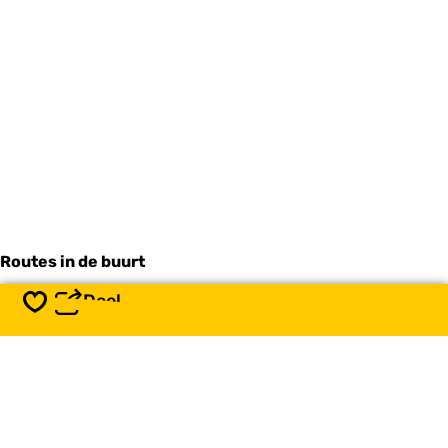
Routes in de buurt
Deel
Opslaan