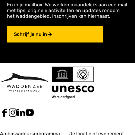
En in je mailbox. We werken maandelijks aan een mail
met tips, originele activiteiten en updates rondom
het Waddengebied. Inschrijven kan hiernaast.
Schrijf je nu in
F
I
L
Y
a
n
i
o
c
s
n
u
A
A
e
t
k
T
Ambassadeursprogramma
Je locatie of evenement