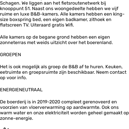
Schagen. We liggen aan het fietsroutenetwerk bij
h
knooppunt 51. Naast ons woongedeelte hebben we vijf
u
ruime en luxe B&B-kamers. Alle kamers hebben een king-
u
size boxspring bed, een eigen badkamer, zithoek en
s
flatscreen TV. Uiteraard gratis Wifi.
e
n
Alle kamers op de begane grond hebben een eigen
zonneterras met weids uitzicht over het boerenland.
GROEPEN
Het is ook mogelijk als groep de B&B af te huren. Keuken,
eetruimte en groepsruimte zijn beschikbaar. Neem contact
op voor info.
ENERGIENEUTRAAL
De boerderij is in 2019-2020 compleet gerenoveerd en
voorzien van vloerverwarming op aardwarmte. Ook ons
warm water en onze elektriciteit worden geheel gemaakt op
zonne-energie.