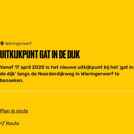
Wieringerwerf
UITKIJKPUNT GAT IN DE DIJK
Vanaf 17 april 2020 is het nieuwe uitkijkpunt bij het ‘gat in
de dijk’ langs de Noorderdijkweg in Wieringerwerf te
bezoeken.
n
Plan je route
a
a
n
Route
r
a
U