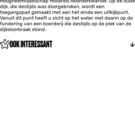
Hoogheemraadschap Hollands Noorderkwartier. Op de oude
d
dijk, die destijds was doorgebroken, wordt een
i
toegangspad gemaakt met aan het einde een uitkijkpunt.
j
Vanuit dit punt heeft u zicht op het water met daarin op de
k
fundering van een boerderij die destijds op de plek van de
dijkdoorbraak stond.
OOK INTERESSANT