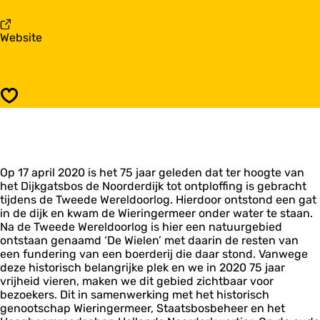
a
i
r
t
U
v
Website
k
i
a
i
t
n
j
k
U
k
i
i
p
j
Opslaan
t
u
k
k
n
p
i
t
u
j
G
n
k
a
t
Op 17 april 2020 is het 75 jaar geleden dat ter hoogte van
p
t
G
het Dijkgatsbos de Noorderdijk tot ontploffing is gebracht
u
i
a
tijdens de Tweede Wereldoorlog. Hierdoor ontstond een gat
n
n
t
in de dijk en kwam de Wieringermeer onder water te staan.
t
d
i
Na de Tweede Wereldoorlog is hier een natuurgebied
G
e
n
ontstaan genaamd ‘De Wielen’ met daarin de resten van
a
d
d
een fundering van een boerderij die daar stond. Vanwege
t
i
e
deze historisch belangrijke plek en we in 2020 75 jaar
i
j
d
vrijheid vieren, maken we dit gebied zichtbaar voor
n
k
i
bezoekers. Dit in samenwerking met het historisch
d
j
genootschap Wieringermeer, Staatsbosbeheer en het
e
k