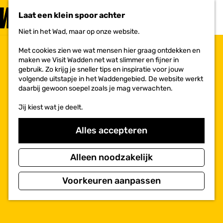
PLAN JE
BEZOEK
Laat een klein spoor achter
F
MENU
a
Niet in het Wad, maar op onze website.
Voor ondernemers
G
v
a
o
Met cookies zien we wat mensen hier graag ontdekken en
n
r
maken we Visit Wadden net wat slimmer en fijner in
a
i
gebruik. Zo krijg je sneller tips en inspiratie voor jouw
a
e
volgende uitstapje in het Waddengebied. De website werkt
r
t
daarbij gewoon soepel zoals je mag verwachten.
d
e
e
n
Jij kiest wat je deelt.
h
o
m
Alles accepteren
e
p
a
Alleen noodzakelijk
g
e
Voorkeuren aanpassen