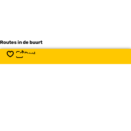
Routes in de buurt
Deel
Opslaan