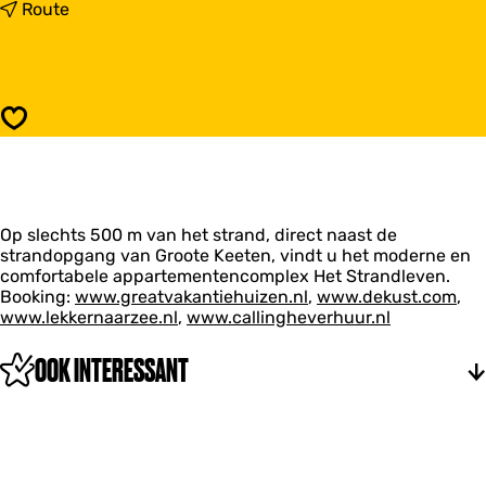
a
n
Route
r
a
A
a
p
r
p
A
a
p
Opslaan
r
p
t
a
e
r
m
t
e
e
n
Op slechts 500 m van het strand, direct naast de
m
t
strandopgang van Groote Keeten, vindt u het moderne en
e
e
comfortabele appartementencomplex Het Strandleven.
n
n
Booking:
t
www.greatvakantiehuizen.nl
,
www.dekust.com
,
c
www.lekkernaarzee.nl
e
,
www.callingheverhuur.nl
o
n
m
c
OOK INTERESSANT
p
o
l
m
e
p
x
l
S
e
t
x