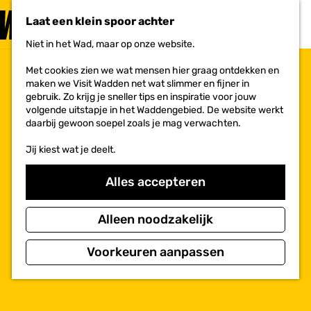
PLAN JE
BEZOEK
Laat een klein spoor achter
F
MENU
a
Niet in het Wad, maar op onze website.
Voor ondernemers
G
v
a
o
Met cookies zien we wat mensen hier graag ontdekken en
n
r
maken we Visit Wadden net wat slimmer en fijner in
a
i
gebruik. Zo krijg je sneller tips en inspiratie voor jouw
a
e
volgende uitstapje in het Waddengebied. De website werkt
r
t
daarbij gewoon soepel zoals je mag verwachten.
d
e
e
n
Jij kiest wat je deelt.
h
o
m
Alles accepteren
e
p
a
Alleen noodzakelijk
g
e
Voorkeuren aanpassen