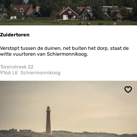
a
a
l
1
4
Zuidertoren
Z
Verstopt tussen de duinen, net buiten het dorp, staat de
u
witte vuurtoren van Schiermonnikoog.
i
d
Torenstreek 22
e
9166 LK
Schiermonnikoog
r
t
o
Ops
r
e
n