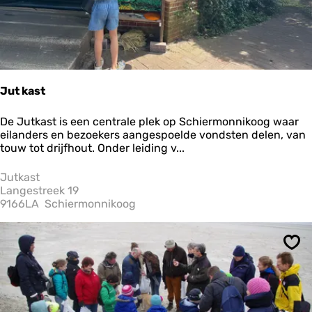
r
e
d
e
n
h
o
Jut kast
f
J
De Jutkast is een centrale plek op Schiermonnikoog waar
u
eilanders en bezoekers aangespoelde vondsten delen, van
t
touw tot drijfhout. Onder leiding v...
k
a
Jutkast
s
Langestreek 19
t
9166LA
Schiermonnikoog
Ops