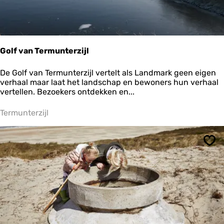
r
s
m
u
s
Golf van Termunterzijl
e
u
G
De Golf van Termunterzijl vertelt als Landmark geen eigen
m
o
verhaal maar laat het landschap en bewoners hun verhaal
F
l
vertellen. Bezoekers ontdekken en...
l
f
o
v
Termunterzijl
r
a
a
n
T
Ops
e
r
m
u
n
t
e
r