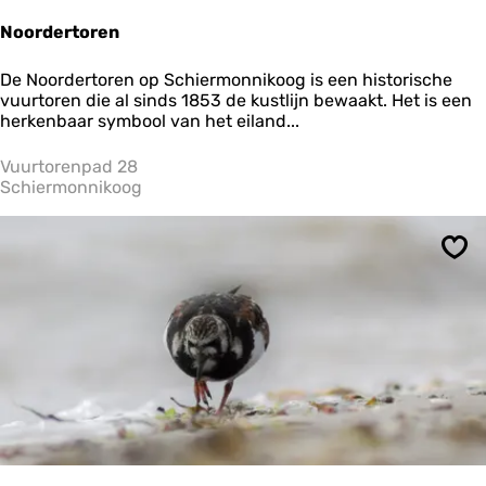
Noordertoren
N
De Noordertoren op Schiermonnikoog is een historische
o
vuurtoren die al sinds 1853 de kustlijn bewaakt. Het is een
o
herkenbaar symbool van het eiland...
r
d
Vuurtorenpad 28
e
Schiermonnikoog
r
t
o
Ops
r
e
n