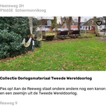
e
T
Heereweg 2H
u
9166SE
Schiermonnikoog
i
n
n
Ops
a
a
s
t
d
e
B
r
a
n
d
i
Collectie Oorlogsmateriaal Tweede Wereldoorlog
n
g
C
Pas op! Aan de Reeweg staat ondere andere nog een kanon
o
en een zeemijn uit de Tweede Wereldoorlog.
l
l
Reeweg 9