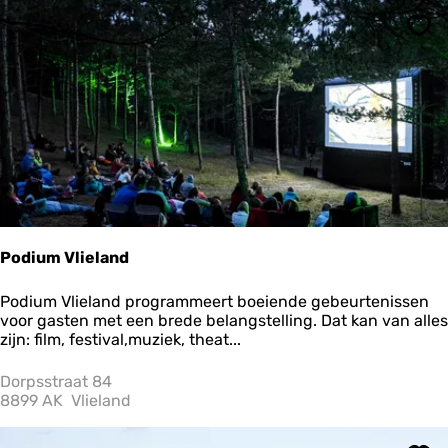
r
o
Ops
m
p
'
s
H
u
y
s
Podium Vlieland
P
Podium Vlieland programmeert boeiende gebeurtenissen
o
voor gasten met een brede belangstelling. Dat kan van alles
d
zijn: film, festival,muziek, theat...
i
u
Dorpsstraat 84
m
8899 AK
Vlieland
V
l