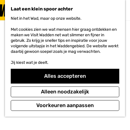
PLAN JE
BEZOEK
Laat een klein spoor achter
F
MENU
a
Niet in het Wad, maar op onze website.
Voor ondernemers
G
v
a
o
Met cookies zien we wat mensen hier graag ontdekken en
n
r
maken we Visit Wadden net wat slimmer en fijner in
a
i
gebruik. Zo krijg je sneller tips en inspiratie voor jouw
a
e
volgende uitstapje in het Waddengebied. De website werkt
r
t
daarbij gewoon soepel zoals je mag verwachten.
d
e
e
n
Jij kiest wat je deelt.
h
o
m
Alles accepteren
e
p
a
Alleen noodzakelijk
g
e
Voorkeuren aanpassen