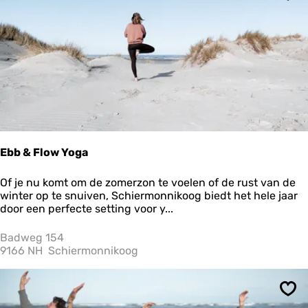
Ops
h
t
P
h
o
c
a
Ebb & Flow Yoga
E
Of je nu komt om de zomerzon te voelen of de rust van de
b
winter op te snuiven, Schiermonnikoog biedt het hele jaar
b
door een perfecte setting voor y...
&
F
Badweg 154
l
9166 NH
Schiermonnikoog
o
w
Y
Ops
o