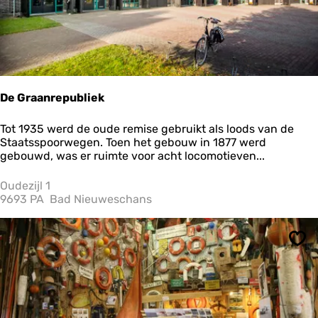
:
f
De Graanrepubliek
D
Tot 1935 werd de oude remise gebruikt als loods van de
e
Staatsspoorwegen. Toen het gebouw in 1877 werd
G
gebouwd, was er ruimte voor acht locomotieven...
r
a
Oudezijl 1
a
9693 PA
Bad Nieuweschans
n
r
e
Ops
p
u
b
l
i
e