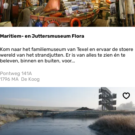
k
Maritiem- en Juttersmuseum Flora
M
Kom naar het familiemuseum van Texel en ervaar de stoere
a
wereld van het strandjutten. Er is van alles te zien én te
r
beleven, binnen en buiten, voor...
i
t
Pontweg 141A
i
1796 MA
De Koog
e
m
-
Ops
e
n
J
u
t
t
e