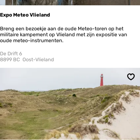
e
l
a
Expo Meteo Vlieland
n
d
E
Breng een bezoekje aan de oude Meteo-toren op het
x
militaire kampement op Vlieland met zijn expositie van
p
oude meteo-instrumenten.
o
M
De Drift 6
e
8899 BC
Oost-Vlieland
t
e
o
Ops
V
l
i
e
l
a
n
d