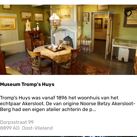
e
e
T
d
o
e
Ops
u
W
r
e
S
r
c
e
h
l
i
d
e
o
r
o
m
r
o
l
n
o
n
g
Museum Tromp's Huys
i
k
M
Tromp's Huys was vanaf 1896 het woonhuis van het
o
u
echtpaar Akersloot. De van origine Noorse Betzy Akersloot-
o
s
Berg had een eigen atelier achterin de p...
g
e
u
Dorpsstraat 99
m
8899 AD
Oost-Vlieland
T