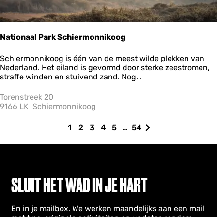
Nationaal Park Schiermonnikoog
N
Schiermonnikoog is één van de meest wilde plekken van
a
Nederland. Het eiland is gevormd door sterke zeestromen,
t
straffe winden en stuivend zand. Nog...
i
o
Torenstreek 20
n
9166 LK
Schiermonnikoog
a
a
1
2
3
4
5
…
54
l
H
G
G
G
G
G
G
P
u
a
a
a
a
a
a
a
i
n
n
n
n
n
n
r
d
a
a
a
a
a
a
k
i
a
a
a
a
a
a
S
SLUIT HET WAD IN JE HART
c
g
r
r
r
r
r
r
h
e
p
p
p
p
p
d
i
En in je mailbox. We werken maandelijks aan een mail
p
a
a
a
a
a
e
e