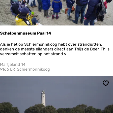
Schelpenmuseum Paal 14
S
Als je het op Schiermonnikoog hebt over strandjutten,
c
denken de meeste eilanders direct aan Thijs de Boer. Thijs
h
verzamelt schatten op het strand v...
e
l
Martjeland 14
p
9166 LR
Schiermonnikoog
e
n
m
Ops
u
s
e
u
m
P