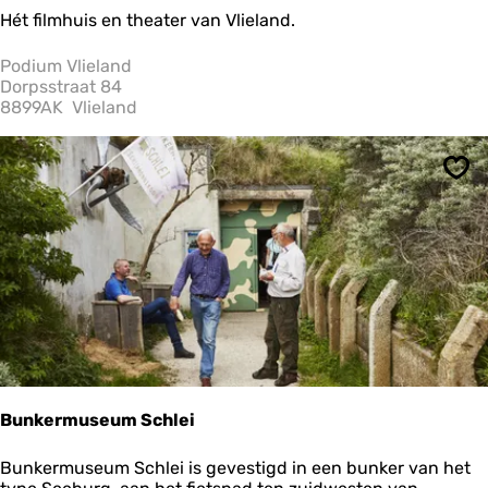
l
P
Hét filmhuis en theater van Vlieland.
i
o
e
d
Podium Vlieland
l
i
Dorpsstraat 84
a
u
8899AK
Vlieland
n
m
d
V
l
Ops
i
e
l
a
n
d
Bunkermuseum Schlei
B
Bunkermuseum Schlei is gevestigd in een bunker van het
u