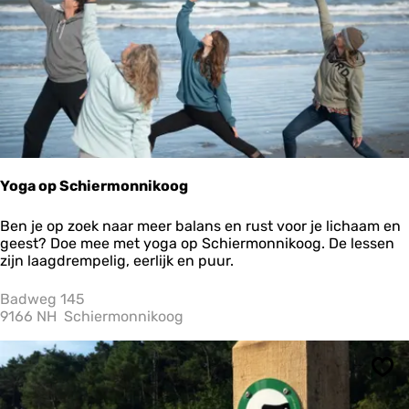
g
a
Yoga op Schiermonnikoog
Y
Ben je op zoek naar meer balans en rust voor je lichaam en
o
geest? Doe mee met yoga op Schiermonnikoog. De lessen
g
zijn laagdrempelig, eerlijk en puur.
a
o
Badweg 145
p
9166 NH
Schiermonnikoog
S
c
h
Ops
i
e