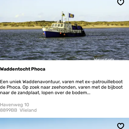
i
Ops
e
l
a
n
d
Waddentocht Phoca
W
Een uniek Waddenavontuur, varen met ex-patrouilleboot
a
de Phoca. Op zoek naar zeehonden, varen met de bijboot
d
naar de zandplaat, lopen over de bodem...
d
e
Havenweg 10
n
8899BB
Vlieland
t
o
c