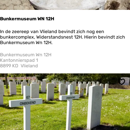
z
i
j
l
Bunkermuseum WN 12H
B
In de zeereep van Vlieland bevindt zich nog een
u
bunkercomplex, Widerstandsnest 12H. Hierin bevindt zich
n
Bunkermuseum Wn 12H.
k
e
Bunkermuseum Wn 12H
r
Kantonnierspad 1
m
8899 KD
Vlieland
u
s
e
Ops
u
m
W
N
1
2
H