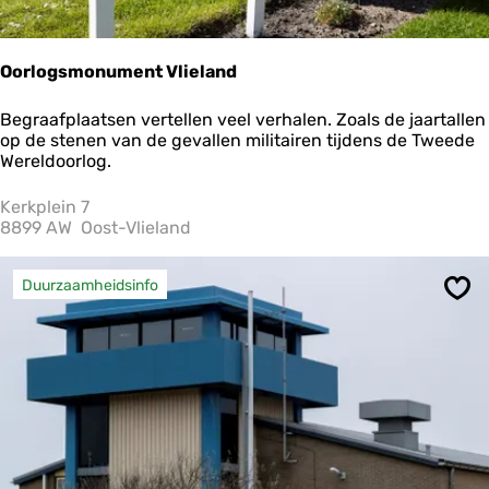
Oorlogsmonument Vlieland
O
Begraafplaatsen vertellen veel verhalen. Zoals de jaartallen
o
op de stenen van de gevallen militairen tijdens de Tweede
r
Wereldoorlog.
l
o
Kerkplein 7
g
8899 AW
Oost-Vlieland
s
m
o
Duurzaamheidsinfo
Ops
n
u
m
e
n
t
V
l
i