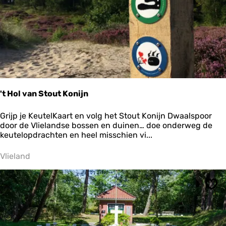
r
m
o
n
n
i
k
o
o
g
't Hol van Stout Konijn
'
Grijp je KeutelKaart en volg het Stout Konijn Dwaalspoor
t
door de Vlielandse bossen en duinen… doe onderweg de
H
keutelopdrachten en heel misschien vi...
o
l
Vlieland
v
a
n
Ops
S
t
o
u