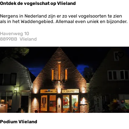
Ontdek de vogelschat op Vlieland
O
Nergens in Nederland zijn er zo veel vogelsoorten te zien
n
als in het Waddengebied. Allemaal even uniek en bijzonder.
t
d
Havenweg 10
e
8899BB
Vlieland
k
d
e
Ops
v
o
g
e
l
s
c
h
a
t
o
p
Podium Vlieland
V