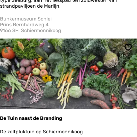
type Seeburg, aan het fietspad ten zuidwesten van
n
strandpaviljoen de Marlijn.
k
e
Bunkermuseum Schlei
r
Prins Bernhardweg 4
m
9166 SH
Schiermonnikoog
u
s
e
Ops
u
m
S
c
h
l
e
i
De Tuin naast de Branding
D
De zelfpluktuin op Schiermonnikoog