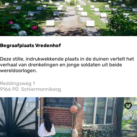
t
K
o
n
i
j
n
Begraafplaats Vredenhof
B
Deze stille, indrukwekkende plaats in de duinen vertelt het
e
verhaal van drenkelingen en jonge soldaten uit beide
g
wereldoorlogen.
r
a
Reddingsweg 1
a
9166 PD
Schiermonnikoog
f
p
l
Ops
a
a
t
s
V