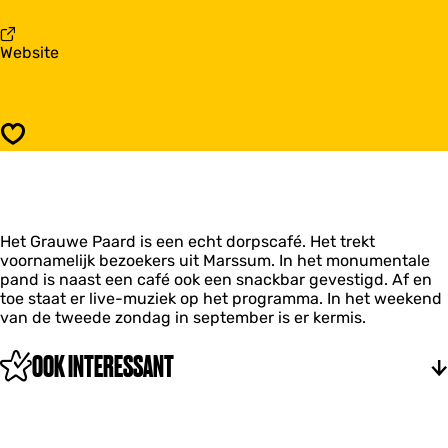
a
a
r
f
C
v
Website
é
a
a
H
f
n
e
é
C
t
H
a
G
e
Opslaan
f
r
t
é
a
G
H
u
r
e
w
a
t
e
u
Het Grauwe Paard is een echt dorpscafé. Het trekt
G
P
w
voornamelijk bezoekers uit Marssum. In het monumentale
r
a
e
pand is naast een café ook een snackbar gevestigd. Af en
a
a
P
toe staat er live-muziek op het programma. In het weekend
u
r
a
van de tweede zondag in september is er kermis.
w
d
a
e
r
P
OOK INTERESSANT
d
a
a
r
d