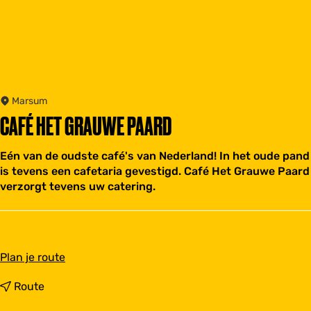
Marsum
CAFÉ HET GRAUWE PAARD
Eén van de oudste café's van Nederland! In het oude pand
is tevens een cafetaria gevestigd. Café Het Grauwe Paard
verzorgt tevens uw catering.
n
Plan je route
a
a
n
Route
r
a
C