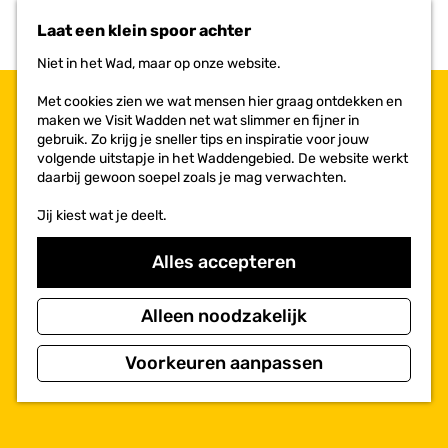
n
r
Laat een klein spoor achter
a
i
a
e
Niet in het Wad, maar op onze website.
r
t
d
e
Met cookies zien we wat mensen hier graag ontdekken en
e
n
maken we Visit Wadden net wat slimmer en fijner in
h
gebruik. Zo krijg je sneller tips en inspiratie voor jouw
o
volgende uitstapje in het Waddengebied. De website werkt
m
daarbij gewoon soepel zoals je mag verwachten.
e
p
Jij kiest wat je deelt.
a
g
Alles accepteren
e
Alleen noodzakelijk
Voorkeuren aanpassen