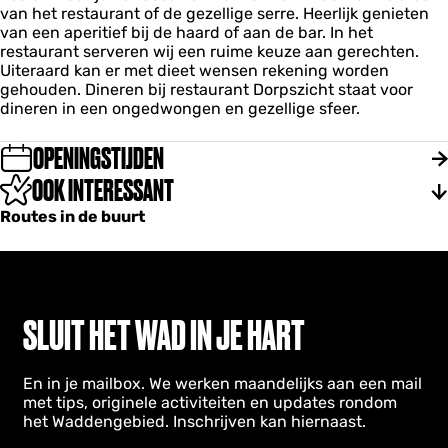
i
i
van het restaurant of de gezellige serre. Heerlijk genieten
t
c
c
van een aperitief bij de haard of aan de bar. In het
D
h
h
restaurant serveren wij een ruime keuze aan gerechten.
o
t
t
Uiteraard kan er met dieet wensen rekening worden
r
gehouden. Dineren bij restaurant Dorpszicht staat voor
p
dineren in een ongedwongen en gezellige sfeer.
s
z
i
OPENINGSTIJDEN
c
OOK INTERESSANT
h
t
Routes in de buurt
SLUIT HET WAD IN JE HART
En in je mailbox. We werken maandelijks aan een mail
met tips, originele activiteiten en updates rondom
het Waddengebied. Inschrijven kan hiernaast.