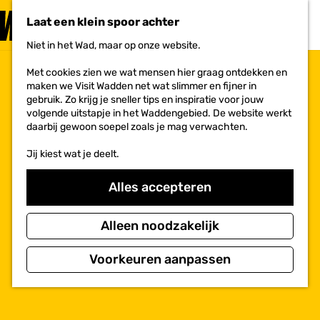
PLAN JE
BEZOEK
Laat een klein spoor achter
F
MENU
a
Niet in het Wad, maar op onze website.
Voor ondernemers
G
v
a
o
Met cookies zien we wat mensen hier graag ontdekken en
n
r
maken we Visit Wadden net wat slimmer en fijner in
a
i
gebruik. Zo krijg je sneller tips en inspiratie voor jouw
a
e
volgende uitstapje in het Waddengebied. De website werkt
r
t
daarbij gewoon soepel zoals je mag verwachten.
d
e
e
n
Jij kiest wat je deelt.
h
o
m
Alles accepteren
e
p
a
Alleen noodzakelijk
g
e
Voorkeuren aanpassen