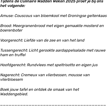
l
Tijdens de Culinaire Wadden Weken 2025 proef je bij ons
-
M
a
a
e
het volgende:
R
o
n
n
n
e
l
t
t
r
s
e
Amuse: Couscous van bloemkool met Groningse geitenkaas
M
M
i
t
n
o
o
j
a
r
l
Brood: Meergranenbrood met eigen gemaakte mosterd en
l
u
i
e
boerenboter
e
r
j
n
n
a
r
Voorgerecht: Liefde van de zee en van het land
r
n
i
i
t
j
j
Tussengerecht: Licht gerookte aardappelsalade met rauwe
M
ham en truffel
o
l
e
Hoofdgerecht: Rundvlees met speltrisotto en eigen jus
n
r
Nagerecht: Cremeux van vlierbessen, mousse van
i
vlierbloesem
j
Boek jouw tafel en ontdek de smaak van het
Waddengebied.
_____________________________________