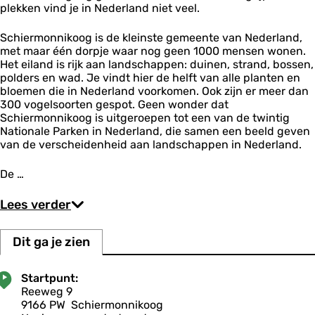
i
e
plekken vind je in Nederland niet veel.
s
k
r
t
o
g
e
Schiermonnikoog is de kleinste gemeente van Nederland,
o
a
r
met maar één dorpje waar nog geen 1000 mensen wonen.
g
n
p
Het eiland is rijk aan landschappen: duinen, strand, bossen,
g
l
polders en wad. Je vindt hier de helft van alle planten en
S
a
bloemen die in Nederland voorkomen. Ook zijn er meer dan
c
s
300 vogelsoorten gespot. Geen wonder dat
h
-
Schiermonnikoog is uitgeroepen tot een van de twintig
i
V
Nationale Parken in Nederland, die samen een beeld geven
e
o
van de verscheidenheid aan landschappen in Nederland.
r
g
m
e
o
De …
l
n
k
n
i
Lees verder
i
j
k
k
o
h
Dit ga je zien
o
u
g
t
Startpunt:
Reeweg 9
9166 PW
Schiermonnikoog