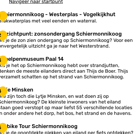
Navigeer naar startpunt
S
Schiermonnikoog - Westerplas - Vogelkijkhut
1
c
Brakwaterplas met veel eenden en waterral.
h
U
Uitzichtpunt: zonsondergang Schiermonnikoog
2
e
Wil je de zon zien ondergang op Schiermonnikoog? Voor een
onvergetelijk uitzicht ga je naar het Westerstrand.
m
z
o
S
Schelpenmuseum Paal 14
n
3
c
c
n
Als je het op Schiermonnikoog hebt over strandjutten,
h
h
denken de meeste eilanders direct aan Thijs de Boer. Thijs
e
k
verzamelt schatten op het strand van Schiermonnikoog.
p
o
u
p
o
L
Lytje Minsken
n
4
e
g
y
Wie zijn toch die Lytje Minsken, en wat doen zij op
n
-
Schiermonnikoog? De kleinste inwoners van het eiland
m
W
z
staan goed verstopt op maar liefst 55 verschillende locaties
u
e
e
o
in onder andere het dorp, het bos, het strand en de havens.
s
s
M
n
e
s
F
Fatbike Tour Schiermonnikoog
u
e
5
n
o
a
m
Wil je de onontdekte plekken van eiland per fiets ontdekken?