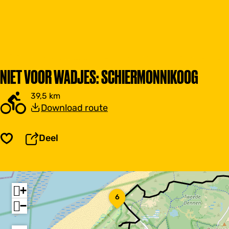
NIET VOOR WADJES: SCHIERMONNIKOOG
39,5 km
Download route
Deel
Opslaan
+
Y
6
o
−
g
a