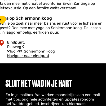
s
n
P
Ga dan mee met creatief avonturier Erwin Zantinga op
p
k
d
b
a
fietsexcursie. Op een fatbike welteverstaan!
e
e
a
a
n
k
s
Y
Yoga op Schiermonnikoog
g
6
e
-
o
Ben je op zoek naar meer balans en rust voor je lichaam en
a
T
4
V
g
geest? Doe mee met yoga op Schiermonnikoog. De lessen
n
o
o
a
zijn laagdrempelig, eerlijk en puur.
g
u
g
o
S
e
p
c
Eindpunt:
S
S
h
Reeweg 9
c
k
c
9166 PW
Schiermonnikoog
h
h
e
Navigeer naar eindpunt
e
k
e
m
h
o
m
u
m
n
o
o
n
n
SLUIT HET WAD IN JE HART
n
n
n
k
o
k
k
En in je mailbox. We werken maandelijks aan een mail
o
o
o
met tips, originele activiteiten en updates rondom
g
o
o
het Waddengebied. Inschrijven kan hiernaast.
g