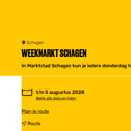
Schagen
WEEKMARKT SCHAGEN
In Marktstad Schagen kun je iedere donderdag 
Wanneer
t/m 5 augustus 2028
Bekijk alle data en tijden
n
Plan je route
a
a
n
Route
r
a