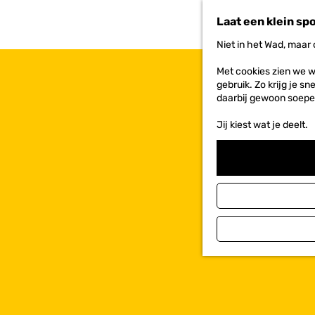
n
Laat een klein sp
a
a
Niet in het Wad, maar
r
d
Met cookies zien we w
e
gebruik. Zo krijg je s
h
daarbij gewoon soepe
o
m
Jij kiest wat je deelt.
e
p
a
g
e