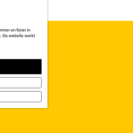
r
i
e
t
e
mer en fijner in
n
ed. De website werkt