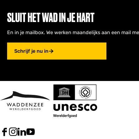
SLUIT HET WAD IN JE HART
En in je mailbox. We werken maandelijks aan een mail me
Schrijf je nu in
F
I
L
Y