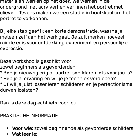
W
materialen werken op het doek. We werken in de
W
e
i
i
ondergrond met acrylverf en verfijnen het portret met
i
n
a
j
olieverf. Tevens maken we een studie in houtskool om het
j
-
n
portret te verkennen.
n
A
i
i
n
a
Bij elke stap geef ik een korte demonstratie, waarna je
a
k
meteen zelf aan het werk gaat. Je zult merken hoeveel
e
ruimte er is voor ontdekking, experiment en persoonlijke
W
expressie.
i
j
Deze workshop is geschikt voor
n
zowel beginners als gevorderden:
i
* Ben je nieuwsgierig of portret schilderen iets voor jou is?
a
* Heb je al ervaring en wil je je techniek verdiepen?
* Of wil je juist losser leren schilderen en je perfectionisme
durven loslaten?
Dan is deze dag echt iets voor jou!
PRAKTISCHE INFORMATIE
Voor wie:
zowel beginnende als gevorderde schilders
Wat leer je: