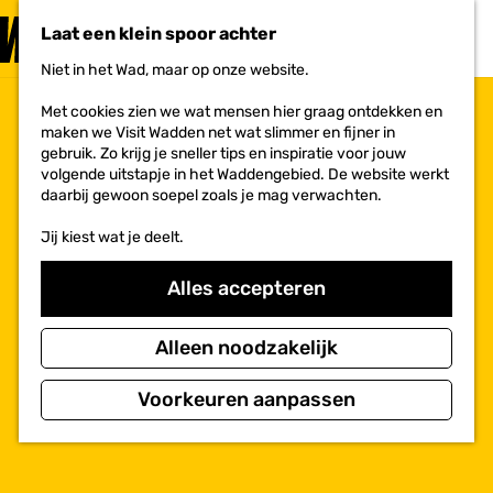
PLAN JE
BEZOEK
Laat een klein spoor achter
F
MENU
a
Niet in het Wad, maar op onze website.
Voor ondernemers
G
v
a
o
Met cookies zien we wat mensen hier graag ontdekken en
n
r
maken we Visit Wadden net wat slimmer en fijner in
a
i
gebruik. Zo krijg je sneller tips en inspiratie voor jouw
a
e
volgende uitstapje in het Waddengebied. De website werkt
r
t
daarbij gewoon soepel zoals je mag verwachten.
d
e
e
n
Jij kiest wat je deelt.
h
o
m
Alles accepteren
e
p
a
Alleen noodzakelijk
g
e
Voorkeuren aanpassen