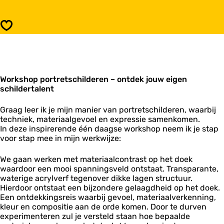
o
r
n
r
p
p
e
W
t
P
P
t
o
r
o
Opslaan
o
S
r
e
r
r
c
k
t
t
t
h
s
S
r
r
i
h
c
e
e
l
o
h
t
t
d
Workshop portretschilderen – ontdek jouw eigen
p
i
S
S
e
schildertalent
P
l
c
c
r
o
d
h
h
e
r
e
Graag leer ik je mijn manier van portretschilderen, waarbij
i
i
n
t
r
techniek, materiaalgevoel en expressie samenkomen.
l
l
-
r
e
In deze inspirerende één daagse workshop neem ik je stap
d
d
A
e
n
voor stap mee in mijn werkwijze:
e
e
n
t
-
r
r
k
S
A
e
We gaan werken met materiaalcontrast op het doek
e
e
c
n
n
waardoor een mooi spanningsveld ontstaat. Transparante,
n
W
h
k
-
waterige acrylverf tegenover dikke lagen structuur.
-
i
i
e
A
Hierdoor ontstaat een bijzondere gelaagdheid op het doek.
A
j
l
W
n
Een ontdekkingsreis waarbij gevoel, materiaalverkenning,
n
n
d
i
k
kleur en compositie aan de orde komen. Door te durven
k
i
e
j
e
experimenteren zul je versteld staan hoe bepaalde
e
a
r
n