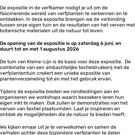
P
t
t
e
i
i
k
De expositie in de verfkamer nodigt je uit om de
i
n
g
g
a
fascinerende wereld van verfplanten te verkennen en te
e
t
m
m
m
ontdekken. In deze expositie brengen we de verbinding
i
k
e
e
e
tussen onze eigen tuin en de resultaten van het verven met
n
a
n
n
r
botanische materialen uit de natuur tot leven.
d
m
t
t
e
e
k
k
P
r
De opening van de expositie is op zaterdag 6 juni, en
a
a
i
duurt tot en met 1 augustus 2026
m
m
g
e
e
m
r
De tuin van Kleine-Lijn is de basis voor deze expositie. De
r
e
combinatie van een ambachtelijke textieldrukkerij met de
n
verfplantentuin creëert een unieke expositie van
t
plantenverzameling tot en met het gebruik ervan.
k
a
Tijdens de expositie bieden we rondleidingen aan en
m
organiseren we workshops waarin bezoekers leren hun
e
eigen inkt te maken. Ook zullen er demonstraties van het
r
verven van textiel plaatsvinden. Laat je inspireren en
ontdek de mogelijkheden die de natuur te bieden heeft.
We kijken ernaar uit je te verwelkomen en samen de
verhalen achter deze bijzondere verfplanten te delen