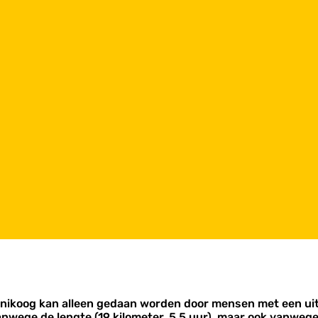
ikoog kan alleen gedaan worden door mensen met een uits
anwege de lengte (19 kilometer, 5,5 uur), maar ook vanwege