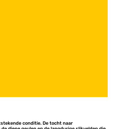
tekende conditie. De tocht naar
 de diepe geulen en de langdurige slikvelden die