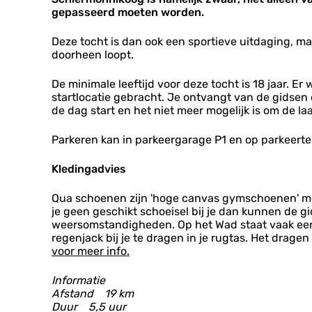
o
e
e
i
gepasseerd moeten worden.
a
n
r
r
k
a
n
m
m
o
r
i
Deze tocht is dan ook een sportieve uitdaging, ma
o
o
o
S
k
doorheen loopt.
n
n
g
c
o
n
n
h
o
i
De minimale leeftijd voor deze tocht is 18 jaar. E
i
i
g
k
startlocatie gebracht. Je ontvangt van de gidsen 
k
e
o
de dag start en het niet meer mogelijk is om de l
o
r
o
o
m
g
Parkeren kan in parkeergarage P1 en op parkeerter
g
o
n
Kledingadvies
n
i
k
Qua schoenen zijn 'hoge canvas gymschoenen' met
o
je geen geschikt schoeisel bij je dan kunnen de 
o
weersomstandigheden. Op het Wad staat vaak een 
g
regenjack bij je te dragen in je rugtas. Het drag
voor meer info.
Informatie
Afstand 19 km
Duur 5,5 uur