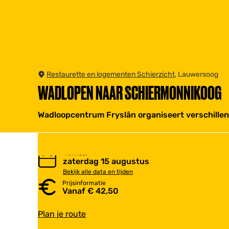
Restaurette en logementen Schierzicht
, Lauwersoog
WADLOPEN NAAR SCHIERMONNIKOOG
Wadloopcentrum Fryslân organiseert verschill
Wanneer
zaterdag 15 augustus
Bekijk alle data en tijden
Prijsinformatie
Vanaf € 42,50
n
Plan je route
a