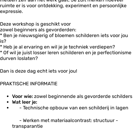
e
ruimte er is voor ontdekking, experiment en persoonlijke
W
expressie.
i
j
Deze workshop is geschikt voor
n
zowel beginners als gevorderden:
i
* Ben je nieuwsgierig of bloemen schilderen iets voor jou
a
is?
* Heb je al ervaring en wil je je techniek verdiepen?
* Of wil je juist losser leren schilderen en je perfectionisme
durven loslaten?
Dan is deze dag echt iets voor jou!
PRAKTISCHE INFORMATIE
Voor wie:
zowel beginnende als gevorderde schilders
Wat leer je:
- Technische opbouw van een schilderij in lagen
- Werken met materiaalcontrast: structuur -
transparantie