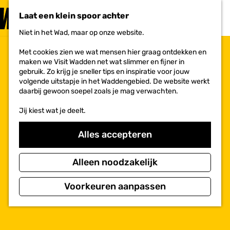
PLAN JE
BEZOEK
Laat een klein spoor achter
F
MENU
a
Niet in het Wad, maar op onze website.
Voor ondernemers
G
v
a
o
Met cookies zien we wat mensen hier graag ontdekken en
n
r
maken we Visit Wadden net wat slimmer en fijner in
a
i
gebruik. Zo krijg je sneller tips en inspiratie voor jouw
a
e
volgende uitstapje in het Waddengebied. De website werkt
r
t
daarbij gewoon soepel zoals je mag verwachten.
d
e
e
n
Jij kiest wat je deelt.
h
o
m
Alles accepteren
e
p
a
Alleen noodzakelijk
g
e
Voorkeuren aanpassen