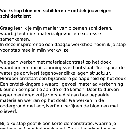
c
e
e
l
o
h
n
n
d
Workshop bloemen schilderen – ontdek jouw eigen
p
i
S
S
e
schildertalent
B
l
c
c
r
l
d
h
h
e
o
e
Graag leer ik je mijn manier van bloemen schilderen,
i
i
n
e
r
waarbij techniek, materiaalgevoel en expressie
l
l
-
m
e
samenkomen.
d
d
A
e
n
In deze inspirerende één daagse workshop neem ik je stap
e
e
n
n
-
voor stap mee in mijn werkwijze:
r
r
k
S
A
e
e
e
c
n
n
We gaan werken met materiaalcontrast op het doek
n
W
h
k
-
waardoor een mooi spanningsveld ontstaat. Transparante,
-
i
i
e
A
waterige acrylverf tegenover dikke lagen structuur.
A
j
l
W
n
Hierdoor ontstaat een bijzondere gelaagdheid op het doek.
n
n
d
i
k
Een ontdekkingsreis waarbij gevoel, materiaalverkenning,
k
i
e
j
e
kleur en compositie aan de orde komen. Door te durven
e
a
r
n
W
experimenteren zul je versteld staan hoe bepaalde
W
e
i
i
materialen werken op het doek. We werken in de
i
n
a
j
ondergrond met acrylverf en verfijnen de bloemen met
j
-
n
olieverf.
n
A
i
i
n
a
Bij elke stap geef ik een korte demonstratie, waarna je
a
k
meteen zelf aan het werk gaat. Je zult merken hoeveel