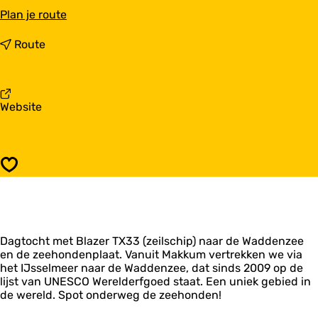
n
Plan je route
a
a
n
Route
r
a
W
a
a
r
d
W
v
Website
d
a
a
e
d
n
n
d
W
t
e
a
o
n
Opslaan
d
c
t
d
h
o
e
t
c
n
h
t
t
Dagtocht met Blazer TX33 (zeilschip) naar de Waddenzee
o
en de zeehondenplaat. Vanuit Makkum vertrekken we via
c
het IJsselmeer naar de Waddenzee, dat sinds 2009 op de
h
lijst van UNESCO Werelderfgoed staat. Een uniek gebied in
t
de wereld. Spot onderweg de zeehonden!