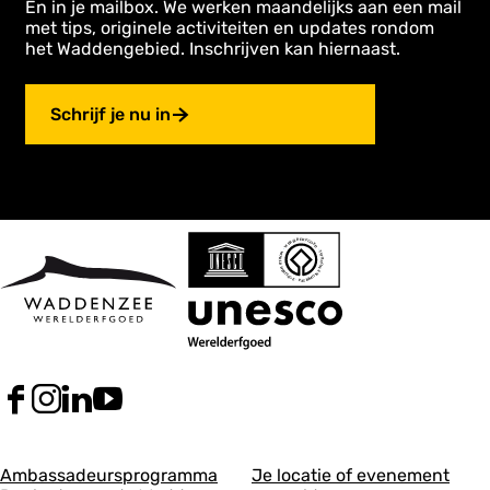
En in je mailbox. We werken maandelijks aan een mail
met tips, originele activiteiten en updates rondom
het Waddengebied. Inschrijven kan hiernaast.
Schrijf je nu in
F
I
L
Y
a
n
i
o
c
s
n
u
A
A
e
t
k
T
Ambassadeursprogramma
Je locatie of evenement