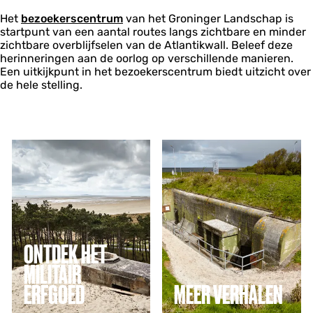
Het
bezoekerscentrum
van het Groninger Landschap is
startpunt van een aantal routes langs zichtbare en minder
zichtbare overblijfselen van de Atlantikwall. Beleef deze
herinneringen aan de oorlog op verschillende manieren.
Een uitkijkpunt in het bezoekerscentrum biedt uitzicht over
de hele stelling.
O
M
n
e
t
e
d
r
e
v
k
e
h
r
e
h
ONTDEK HET
t
a
m
l
MILITAIR
i
e
ERFGOED
MEER VERHALEN
l
n
i