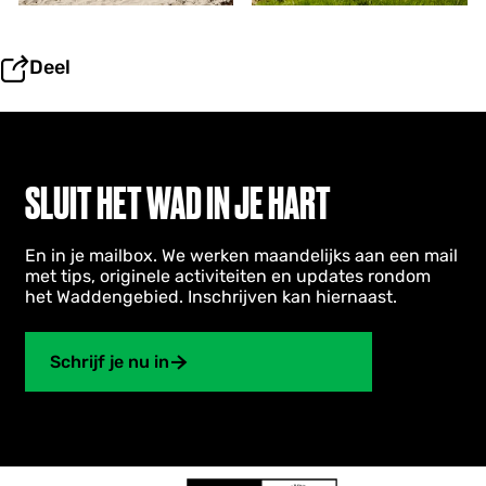
t
a
i
Deel
r
e
r
f
g
o
SLUIT HET WAD IN JE HART
e
d
En in je mailbox. We werken maandelijks aan een mail
met tips, originele activiteiten en updates rondom
het Waddengebied. Inschrijven kan hiernaast.
Schrijf je nu in