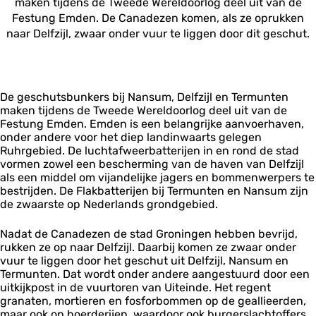
maken tijdens de Tweede Wereldoorlog deel uit van de
Festung Emden. De Canadezen komen, als ze oprukken
naar Delfzijl, zwaar onder vuur te liggen door dit geschut.
De geschutsbunkers bij Nansum, Delfzijl en Termunten
maken tijdens de Tweede Wereldoorlog deel uit van de
Festung Emden. Emden is een belangrijke aanvoerhaven,
onder andere voor het diep landinwaarts gelegen
Ruhrgebied. De luchtafweerbatterijen in en rond de stad
vormen zowel een bescherming van de haven van Delfzijl
als een middel om vijandelijke jagers en bommenwerpers te
bestrijden. De Flakbatterijen bij Termunten en Nansum zijn
de zwaarste op Nederlands grondgebied.
Nadat de Canadezen de stad Groningen hebben bevrijd,
rukken ze op naar Delfzijl. Daarbij komen ze zwaar onder
vuur te liggen door het geschut uit Delfzijl, Nansum en
Termunten. Dat wordt onder andere aangestuurd door een
uitkijkpost in de vuurtoren van Uiteinde. Het regent
granaten, mortieren en fosforbommen op de geallieerden,
maar ook op boerderijen, waardoor ook burgerslachtoffers