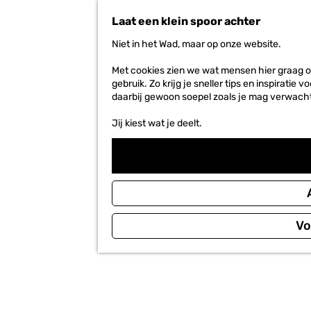
n
Laat een klein spoor achter
a
a
Niet in het Wad, maar op onze website.
r
d
Met cookies zien we wat mensen hier graag o
e
gebruik. Zo krijg je sneller tips en inspirati
h
daarbij gewoon soepel zoals je mag verwach
o
m
Jij kiest wat je deelt.
e
p
a
g
e
Vo