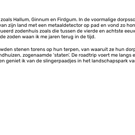
 zoals Hallum, Ginnum en Firdgum. In de voormalige dorpssc
an zijn land met een metaaldetector op pad en vond zo ho
eerd zodenhuis zoals die tussen de vierde en achtste eeuw
 zoden waan ik me jaren terug in de tijd.
n stenen torens op hun terpen, van waaruit ze hun dorpen 
andhuizen, zogenaamde ‘staten’. De roadtrip voert me langs e
n geniet ik van de slingerpaadjes in het landschapspark v