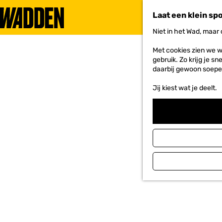
Laat een klein sp
Niet in het Wad, maar
G
a
Met cookies zien we w
n
gebruik. Zo krijg je s
a
daarbij gewoon soepe
a
r
Jij kiest wat je deelt.
d
e
h
o
m
e
p
a
g
e