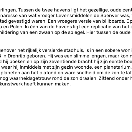
arlingen. Tussen de twee havens ligt het gezellige, oude c
enaresse van wat vroeger Levensmiddelen de Sperwer was, v
stad gevestigd waren. Een vroegere versie van billboards. 
 en Polen. In één van de havens ligt een replicatie van het
hildering van een zwaan op de spiegel. Hier tussen de oude 
nover het rijkelijk versierde stadhuis, is in een sobere won
 in Dronrijp geboren. Hij was een slimme jongen, maar kon ni
d hij boeken en op zijn zeventiende bracht hij zijn eerste bo
r, waar hij inmiddels met zijn gezin woonde, een planetari
laneten aan het plafond op ware snelheid om de zon te lat
nog waarheidsgetrouw rond de zon draaien. Zittend onder h
 kunstwerk heeft kunnen maken.