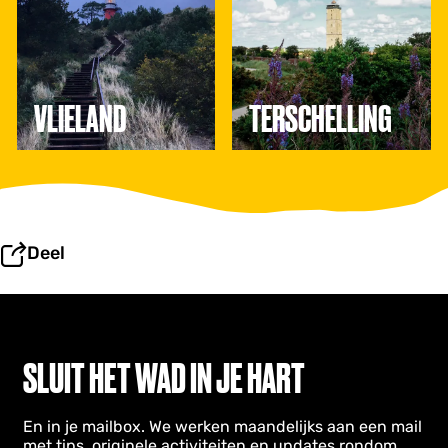
a
h
n
e
d
l
l
i
n
VLIELAND
TERSCHELLING
g
Deel
SLUIT HET WAD IN JE HART
En in je mailbox. We werken maandelijks aan een mail
met tips, originele activiteiten en updates rondom