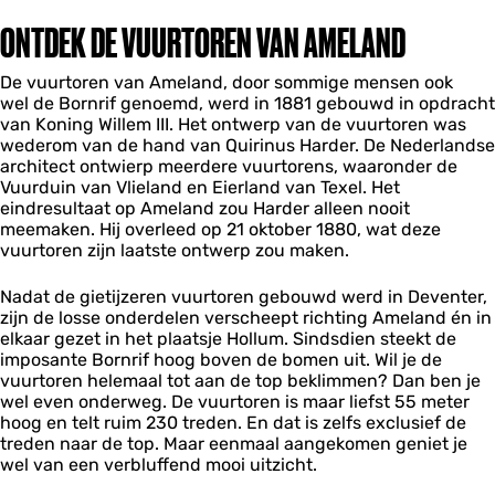
ONTDEK DE VUURTOREN VAN AMELAND
De vuurtoren van Ameland, door sommige mensen ook
wel de Bornrif genoemd, werd in 1881 gebouwd in opdracht
van Koning Willem III. Het ontwerp van de vuurtoren was
wederom van de hand van Quirinus Harder. De Nederlandse
architect ontwierp meerdere vuurtorens, waaronder de
Vuurduin van Vlieland en Eierland van Texel. Het
eindresultaat op Ameland zou Harder alleen nooit
meemaken. Hij overleed op 21 oktober 1880, wat deze
vuurtoren zijn laatste ontwerp zou maken.
Nadat de gietijzeren vuurtoren gebouwd werd in Deventer,
zijn de losse onderdelen verscheept richting Ameland én in
elkaar gezet in het plaatsje Hollum. Sindsdien steekt de
imposante Bornrif hoog boven de bomen uit. Wil je de
vuurtoren helemaal tot aan de top beklimmen? Dan ben je
wel even onderweg. De vuurtoren is maar liefst 55 meter
hoog en telt ruim 230 treden. En dat is zelfs exclusief de
treden naar de top. Maar eenmaal aangekomen geniet je
wel van een verbluffend mooi uitzicht.