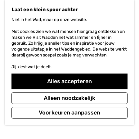
n
r
Laat een klein spoor achter
a
i
a
e
Niet in het Wad, maar op onze website.
r
t
d
e
Met cookies zien we wat mensen hier graag ontdekken en
e
n
maken we Visit Wadden net wat slimmer en fijner in
h
gebruik. Zo krijg je sneller tips en inspiratie voor jouw
o
volgende uitstapje in het Waddengebied. De website werkt
m
daarbij gewoon soepel zoals je mag verwachten.
e
p
Jij kiest wat je deelt.
a
g
Alles accepteren
e
Alleen noodzakelijk
Voorkeuren aanpassen