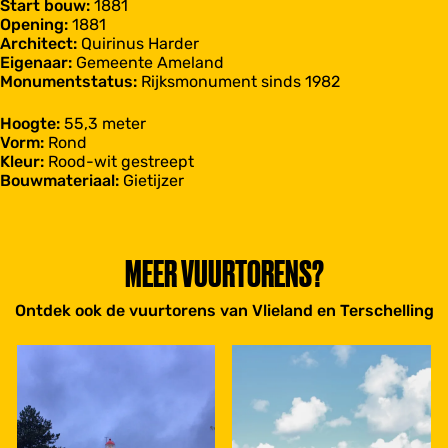
Start bouw:
1881
Opening:
1881
Architect:
Quirinus Harder
Eigenaar:
Gemeente Ameland
Monumentstatus:
Rijksmonument sinds 1982
Hoogte:
55,3 meter
Vorm:
Rond
Kleur:
Rood-wit gestreept
Bouwmateriaal:
Gietijzer
MEER VUURTORENS?
Ontdek ook de vuurtorens van Vlieland en Terschelling
V
T
l
e
i
r
e
s
l
c