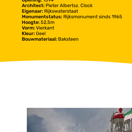
Architect:
Pieter Albertsz. Clock
Eigenaar:
Rijkswaterstaat
Monumentstatus:
Rijksmonument sinds 1965
Hoogte:
52,5m
Vorm:
Vierkant
Kleur:
Geel
Bouwmateriaal:
Baksteen
V
u
u
r