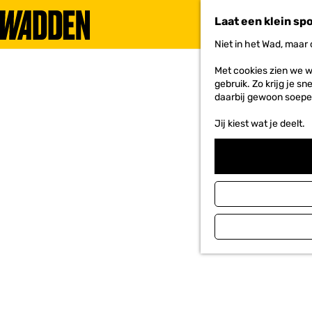
Laat een klein sp
Niet in het Wad, maar
G
a
Met cookies zien we w
n
gebruik. Zo krijg je s
a
daarbij gewoon soepe
a
r
Jij kiest wat je deelt.
d
e
h
o
m
e
p
a
g
e