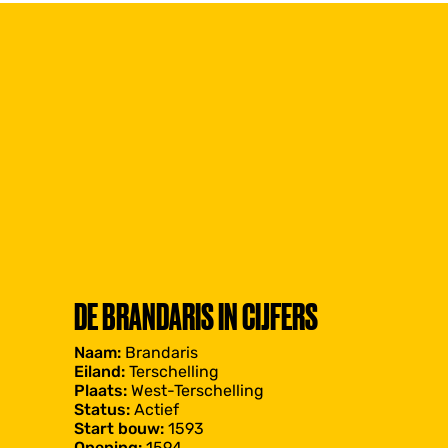
DE BRANDARIS IN CIJFERS
Naam:
Brandaris
Eiland:
Terschelling
Plaats:
West-Terschelling
Status:
Actief
Start bouw:
1593
Opening:
1594