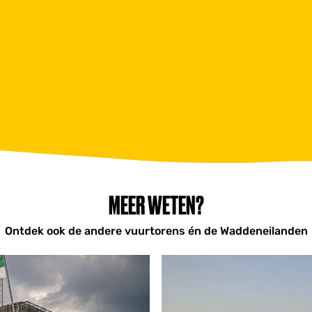
MEER WETEN?
Ontdek ook de andere vuurtorens én de Waddeneilanden
W
a
d
d