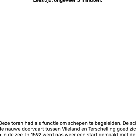
Leestijd: ongeveer 5 minuten.
Deze toren had als functie om schepen te begeleiden. De s
 nauwe doorvaart tussen Vlieland en Terschelling goed zich
en in de zee. In 1592 werd pas weer een start gemaakt met d