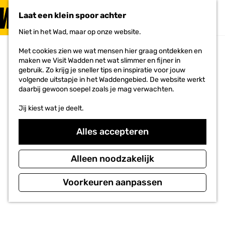
PLAN JE
BEZOEK
Laat een klein spoor achter
F
MENU
a
Niet in het Wad, maar op onze website.
Voor ondernemers
G
v
a
o
Met cookies zien we wat mensen hier graag ontdekken en
n
r
maken we Visit Wadden net wat slimmer en fijner in
a
i
gebruik. Zo krijg je sneller tips en inspiratie voor jouw
a
e
volgende uitstapje in het Waddengebied. De website werkt
r
t
daarbij gewoon soepel zoals je mag verwachten.
d
e
e
n
Jij kiest wat je deelt.
h
o
m
Alles accepteren
e
p
a
Alleen noodzakelijk
g
e
Voorkeuren aanpassen