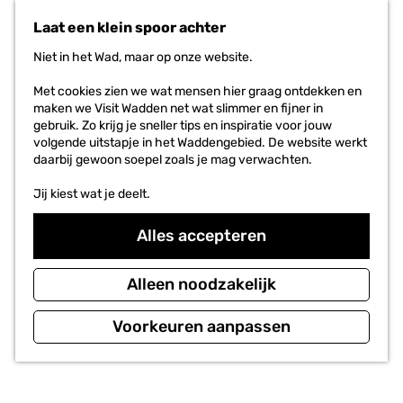
n
r
Laat een klein spoor achter
a
i
a
e
Niet in het Wad, maar op onze website.
r
t
d
e
Met cookies zien we wat mensen hier graag ontdekken en
e
n
maken we Visit Wadden net wat slimmer en fijner in
h
gebruik. Zo krijg je sneller tips en inspiratie voor jouw
o
volgende uitstapje in het Waddengebied. De website werkt
m
daarbij gewoon soepel zoals je mag verwachten.
e
p
Jij kiest wat je deelt.
a
g
Alles accepteren
e
Alleen noodzakelijk
Voorkeuren aanpassen