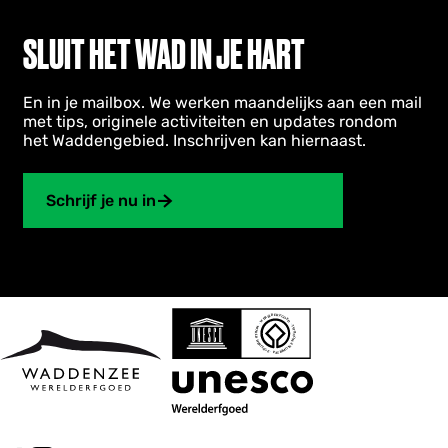
o
n
SLUIT HET WAD IN JE HART
d
e
r
n
En in je mailbox. We werken maandelijks aan een mail
e
met tips, originele activiteiten en updates rondom
m
het Waddengebied. Inschrijven kan hiernaast.
e
r
s
Schrijf je nu in