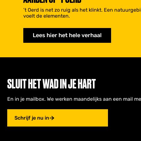
’t Oerd is net zo ruig als het klinkt. Een natuurge
voelt de elementen.
Lees hier het hele verhaal
SLUIT HET WAD IN JE HART
En in je mailbox. We werken maandelijks aan een mail me
Schrijf je nu in