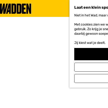
Laat een klein sp
Niet in het Wad, maar
G
a
Met cookies zien we w
n
gebruik. Zo krijg je s
a
daarbij gewoon soepe
a
r
Jij kiest wat je deelt.
d
e
h
o
m
e
p
a
g
e