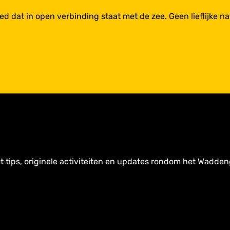
bied dat in open verbinding staat met de zee. Geen lieflijke n
t tips, originele activiteiten en updates rondom het Wadden