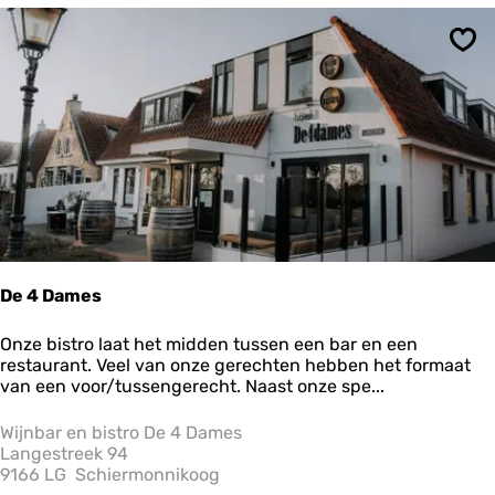
W
e
Ops
s
t
e
r
b
u
r
e
n
De 4 Dames
D
Onze bistro laat het midden tussen een bar en een
e
restaurant. Veel van onze gerechten hebben het formaat
4
van een voor/tussengerecht. Naast onze spe...
D
a
Wijnbar en bistro De 4 Dames
m
Langestreek 94
e
9166 LG
Schiermonnikoog
s