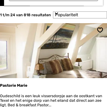
o
a
r
t
t
S
e
1 t/m 24 van 818 resultaten
z
o
e
o
r
r
t
o
e
e
p
Ops
k
e
:
r
j
o
e
p
:
Pastorie Marie
P
Oudeschild is een leuk vissersdorpje aan de oostkant van
a
Texel en het enige dorp van het eiland dat direct aan zee
s
ligt. Bed & breakfast Pastor...