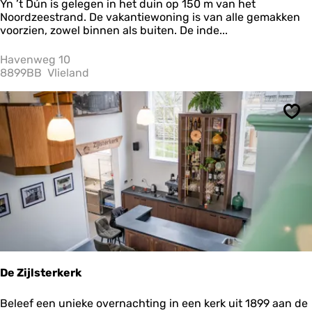
Y
Yn ’t Dún is gelegen in het duin op 150 m van het
n
Noordzeestrand. De vakantiewoning is van alle gemakken
’
voorzien, zowel binnen als buiten. De inde...
t
D
Havenweg 10
u
8899BB
Vlieland
n
Ops
De Zijlsterkerk
D
Beleef een unieke overnachting in een kerk uit 1899 aan de