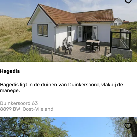
Ops
t
e
l
d
e
W
a
d
d
e
n
Hagedis
H
Hagedis ligt in de duinen van Duinkersoord, vlakbij de
a
manege.
g
e
Duinkersoord 63
d
8899 BW
Oost-Vlieland
i
s
Ops