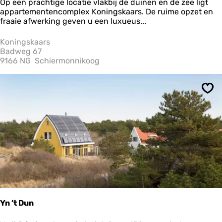
K
Op een prachtige locatie vlakbij de duinen en de zee ligt
o
appartementencomplex Koningskaars. De ruime opzet en
n
fraaie afwerking geven u een luxueus...
i
n
Koningskaars
g
Badweg 67
s
9166 NG
Schiermonnikoog
k
a
a
Ops
r
s
Yn ’t Dun