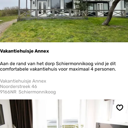
p
Vakantiehuisje Annex
V
Aan de rand van het dorp Schiermonnikoog vind je dit
a
comfortabele vakantiehuis voor maximaal 4 personen.
k
a
Vakantiehuisje Annex
n
Noorderstreek 46
t
9166NR
Schiermonnikoog
i
e
h
Ops
u
i
s