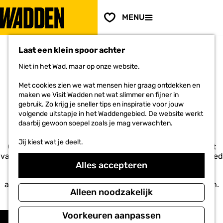
PLAN JE
BEZOEK
F
MENU
a
Voor ondernemers
G
v
a
o
Laat een klein spoor achter
n
r
a
i
Niet in het Wad, maar op onze website.
a
e
r
ACCOMMODATIES IN HET
t
Met cookies zien we wat mensen hier graag ontdekken en
d
e
maken we Visit Wadden net wat slimmer en fijner in
e
WADDENGEBIED
n
gebruik. Zo krijg je sneller tips en inspiratie voor jouw
h
volgende uitstapje in het Waddengebied. De website werkt
o
daarbij gewoon soepel zoals je mag verwachten.
m
e
Jij kiest wat je deelt.
p
Of je nu op de Waddeneilanden verblijft óf langs de kust
a
van Noord-Holland, Friesland of Groningen. Het hele gebied
Alles accepteren
g
heeft een ruime keuze aan hotels, campings, Bed &
e
Breakfasts en vakantiehuizen. Hier vind je het gehele
aanbod. Boek snel een overgetelijk verblijf op de Wadden.
Alleen noodzakelijk
Voel je vrij!
W
S
Voorkeuren aanpassen
Filter