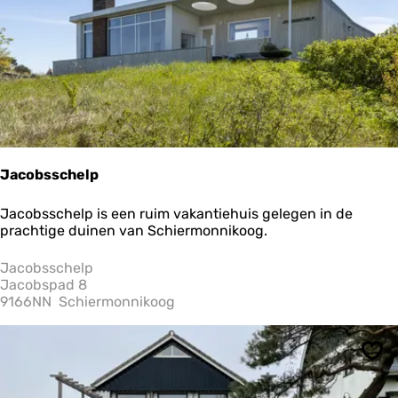
e
n
W
a
d
d
e
n
r
u
Jacobsschelp
s
t
J
Jacobsschelp is een ruim vakantiehuis gelegen in de
a
prachtige duinen van Schiermonnikoog.
c
o
Jacobsschelp
b
Jacobspad 8
s
9166NN
Schiermonnikoog
s
c
h
Ops
e
l