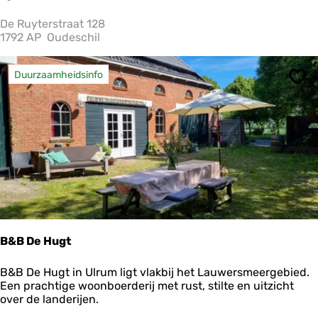
t
o
De Ruyterstraat 128
r
1792 AP
Oudeschil
i
e
M
Duurzaamheidsinfo
Ops
a
r
i
e
B&B De Hugt
B
B&B De Hugt in Ulrum ligt vlakbij het Lauwersmeergebied.
&
Een prachtige woonboerderij met rust, stilte en uitzicht
B
over de landerijen.
D