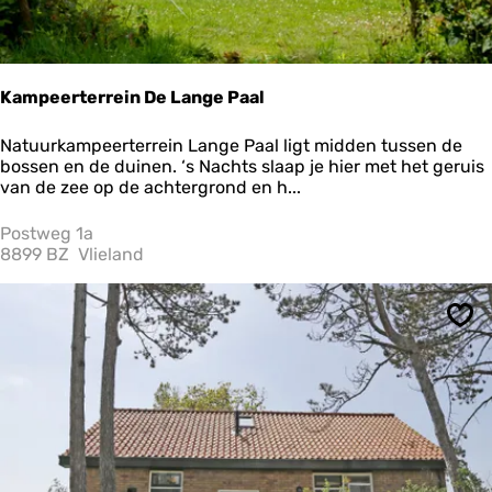
j
S
p
r
i
Kampeerterrein De Lange Paal
n
g
K
Natuurkampeerterrein Lange Paal ligt midden tussen de
f
a
bossen en de duinen. ‘s Nachts slaap je hier met het geruis
i
m
van de zee op de achtergrond en h...
e
p
l
e
Postweg 1a
d
e
8899 BZ
Vlieland
r
t
e
Ops
r
r
e
i
n
D
e
L