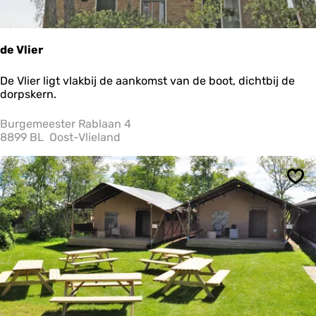
a
n
g
e
de Vlier
P
a
d
De Vlier ligt vlakbij de aankomst van de boot, dichtbij de
a
e
dorpskern.
l
V
l
Burgemeester Rablaan 4
i
8899 BL
Oost-Vlieland
e
r
Ops