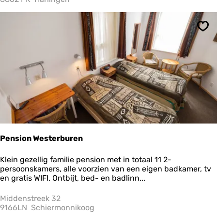
g
D
e
Ops
Z
e
e
h
o
e
v
e
Pension Westerburen
P
Klein gezellig familie pension met in totaal 11 2-
e
persoonskamers, alle voorzien van een eigen badkamer, tv
n
en gratis WIFI. Ontbijt, bed- en badlinn...
s
i
Middenstreek 32
o
9166LN
Schiermonnikoog
n