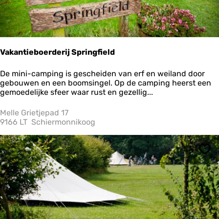
Vakantieboerderij Springfield
V
De mini-camping is gescheiden van erf en weiland door
a
gebouwen en een boomsingel. Op de camping heerst een
k
gemoedelijke sfeer waar rust en gezellig...
a
n
Melle Grietjepad 17
t
9166 LT
Schiermonnikoog
i
e
b
Ops
o
e
r
d
e
r
i