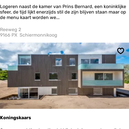
H
Logeren naast de kamer van Prins Bernard, een koninklijke
o
sfeer, de tijd lijkt enerzijds stil de zijn blijven staan maar op
t
de menu kaart worden we...
e
l
Reeweg 2
v
9166 PX
Schiermonnikoog
a
n
d
Ops
e
r
W
e
r
f
f
Koningskaars