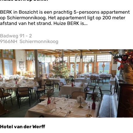
H
BERK in Boszicht is een prachtig 5-persoons appartement
u
op Schiermonnikoog. Het appartement ligt op 200 meter
i
afstand van het strand. Huize BERK is...
z
e
Badweg 91 - 2
B
9166NH
Schiermonnikoog
e
r
k
Ops
o
p
S
c
h
i
e
r
Hotel van der Werff