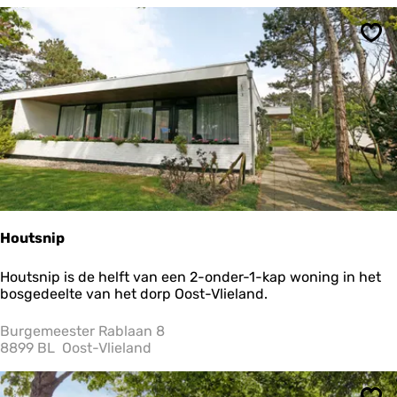
Ops
Houtsnip
H
Houtsnip is de helft van een 2-onder-1-kap woning in het
o
bosgedeelte van het dorp Oost-Vlieland.
u
t
Burgemeester Rablaan 8
s
8899 BL
Oost-Vlieland
n
i
p