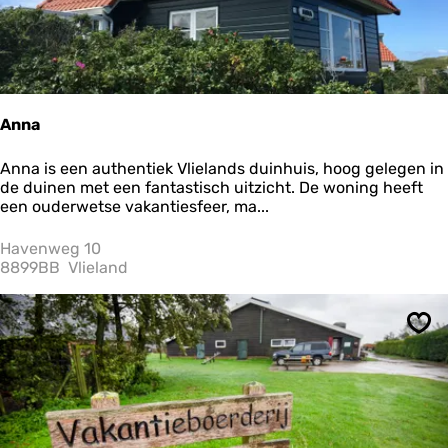
e
e
r
t
e
r
r
Anna
e
i
A
Anna is een authentiek Vlielands duinhuis, hoog gelegen in
n
n
de duinen met een fantastisch uitzicht. De woning heeft
S
n
een ouderwetse vakantiesfeer, ma...
t
a
o
Havenweg 10
r
8899BB
Vlieland
t
e
m
e
Ops
l
k