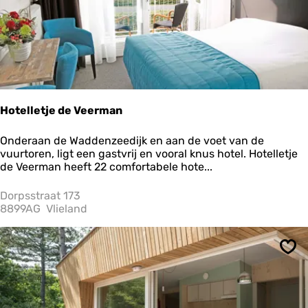
j
e
A
n
n
e
x
Hotelletje de Veerman
H
Onderaan de Waddenzeedijk en aan de voet van de
o
vuurtoren, ligt een gastvrij en vooral knus hotel. Hotelletje
t
de Veerman heeft 22 comfortabele hote...
e
l
Dorpsstraat 173
l
8899AG
Vlieland
e
t
j
Ops
e
d
e
V