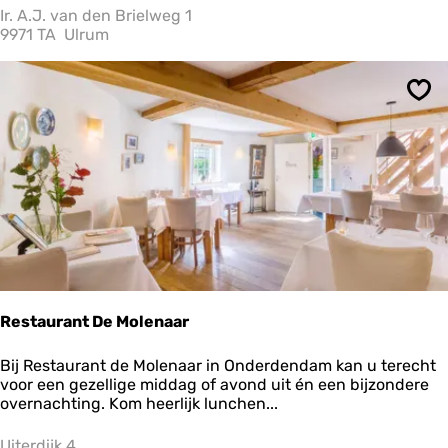
e
Ir. A.J. van den Brielweg 1
H
9971 TA
Ulrum
u
g
t
Ops
Restaurant De Molenaar
R
Bij Restaurant de Molenaar in Onderdendam kan u terecht
e
voor een gezellige middag of avond uit én een bijzondere
s
overnachting. Kom heerlijk lunchen...
t
a
Uiterdijk 4