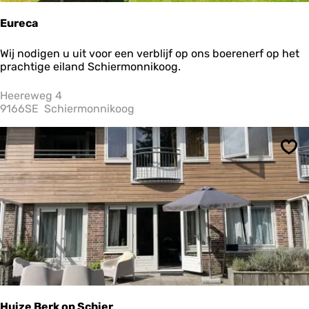
Eureca
E
Wij nodigen u uit voor een verblijf op ons boerenerf op het
u
prachtige eiland Schiermonnikoog.
r
e
Heereweg 4
c
9166SE
Schiermonnikoog
a
Ops
Huize Berk op Schier