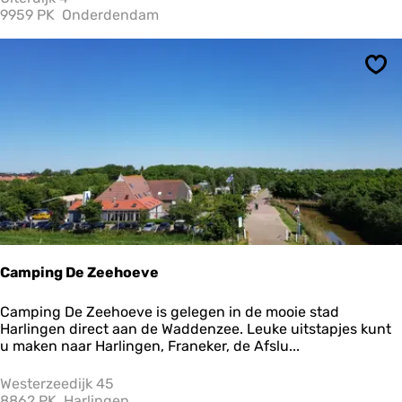
u
9959 PK
Onderdendam
r
a
n
Ops
t
D
e
M
o
l
e
n
a
a
r
Camping De Zeehoeve
C
Camping De Zeehoeve is gelegen in de mooie stad
a
Harlingen direct aan de Waddenzee. Leuke uitstapjes kunt
m
u maken naar Harlingen, Franeker, de Afslu...
p
i
Westerzeedijk 45
n
8862 PK
Harlingen