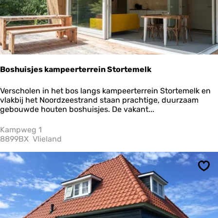
e
e
r
m
a
n
Boshuisjes kampeerterrein Stortemelk
B
Verscholen in het bos langs kampeerterrein Stortemelk en
o
vlakbij het Noordzeestrand staan prachtige, duurzaam
s
gebouwde houten boshuisjes. De vakant...
h
u
Kampweg 1
i
8899BX
Vlieland
s
j
e
Ops
s
k
a
m
p