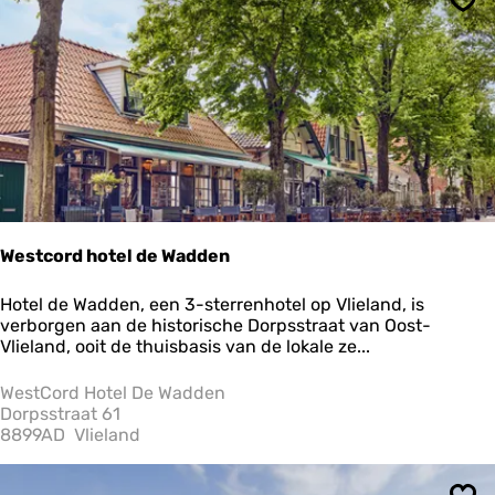
Ops
Westcord hotel de Wadden
W
Hotel de Wadden, een 3-sterrenhotel op Vlieland, is
e
verborgen aan de historische Dorpsstraat van Oost-
s
Vlieland, ooit de thuisbasis van de lokale ze...
t
c
WestCord Hotel De Wadden
o
Dorpsstraat 61
r
8899AD
Vlieland
d
h
o