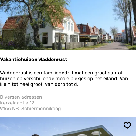
Vakantiehuizen Waddenrust
V
Waddenrust is een familiebedrijf met een groot aantal
a
huizen op verschillende mooie plekjes op het eiland. Van
k
klein tot heel groot, van dorp tot d...
a
n
Diversen adressen
t
Kerkelaantje 12
i
9166 NB
Schiermonnikoog
e
h
u
Ops
i
z