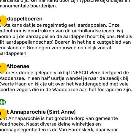
markante dijk, kenmerkend door zijn typische dijkhuisjes en
b
e
monumentale boerderijen.
e
e
d
A
Aardappelboeren
k
6
d
e
a
Grote kans dat je ze regelmatig eet: aardappelen. Onze
n
eetcultuur is doortrokken van dit oerhollandse icoon. Wij
d
P
d
horen bij de aardappel en de aardappel hoort bij ons. Net als
a
dit 'aardappellandschap'. Boeren in het hele kustgebied van
a
p
Friesland en Groningen verbouwen namelijk vooral
k
a
p
aardappelen.
e
s
N
Nij Altoenae
7
b
Pittoresk dorpje gelegen vlakbij UNESCO Werelderfgoed de
o
Waddenzee. In een half uurtje wandel je naar de zeedijk bij
e
A
Zwarte Haan en kijk je uit over het Waddengebied met vele
soorten vogels die in de Waddenzee aan het foerageren zijn.
e
n
o
38
e
n
S
Sint Annaparochie (Sint Anne)
8
a
Sint Annaparochie is het grootste dorp van gemeente
e
n
Waadhoeke. Naast diverse kleine winkeltjes en
horecagelegenheden is de Van Harenskerk, daar waar