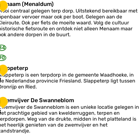
M
Menaam (Menaldum)
1
p
e
Mooi centraal gelegen terp dorp. Uitstekend bereikbaar met
a
n
1
openbaar vervoer maar ook per boot. Gelegen aan de
k
a
Kleiroute. Ook per fiets de moeite waard. Volg de cultuur
o
u
a
historische fietsroute en ontdek niet alleen Menaam maar
c
m
m
ook andere dorpen in de buurt.
h
M
e
84
e
n
90
a
S
Slappeterp
1
d
Slappeterp is een terpdorp in de gemeente Waadhoeke, in
a
2
u
de Nederlandse provincie Friesland. Slappeterp ligt tussen
p
m
Dronrijp en Ried.
p
e
Z
Zwemvijver De Swanneblom
1
w
Zwemvijver de Swanneblom is een unieke locatie gelegen in
e
e
3
het prachtige gebied van kwelderruggen, terpen en
m
terpdorpen. Weg van de drukte, midden in het platteland is
p
v
het heerlijk genieten van de zwemvijver en het
zandstrandje.