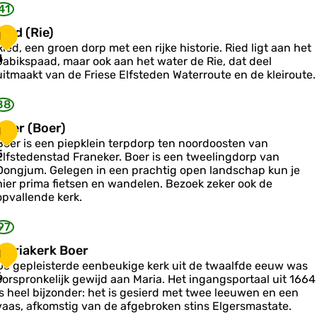
v
41
e
R
Ried (Rie)
1
D
Ried, een groen dorp met een rijke historie. Ried ligt aan het
e
e
4
Jabikspaad, maar ook aan het water de Rie, dat deel
S
d
uitmaakt van de Friese Elfsteden Waterroute en de kleiroute.
w
a
R
88
n
n
e
B
Boer (Boer)
1
e
o
Boer is een piepklein terpdorp ten noordoosten van
b
e
5
Elfstedenstad Franeker. Boer is een tweelingdorp van
Dongjum. Gelegen in een prachtig open landschap kun je
o
hier prima fietsen en wandelen. Bezoek zeker ook de
m
B
opvallende kerk.
o
e
97
M
Mariakerk Boer
1
a
De gepleisterde eenbeukige kerk uit de twaalfde eeuw was
6
oorspronkelijk gewijd aan Maria. Het ingangsportaal uit 1664
is heel bijzonder: het is gesierd met twee leeuwen en een
a
vaas, afkomstig van de afgebroken stins Elgersmastate.
k