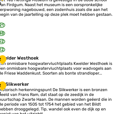
b
0
m
van Firdgum. Naast het museum is een oorspronkelijke
c
H
terpwoning nagebouwd, een zodenhuis zoals die aan het
o
e
begin van de jaartelling op deze plek moet hebben gestaan.
a
21
a
s
n
48
g
o
52
a
M
22
e
u
n
s
K
Kwelder Westhoek
2
F
e
w
Een onmisbare hoogwatervluchtplaats Kwelder Westhoek is
u
e
1
een onmisbare hoogwatervluchtplaats voor wadvogels aan
m
de Friese Waddenkust. Soorten als bonte strandloper...
d
d
g
e
u
D
De Slikwerker
2
m
e
Historisch herkenningspunt De Slikwerker is een bronzen
W
S
2
beeld van Frans Ram, dat staat op de zeedijk in de
e
buurtschap Zwarte Haan. De mannen worden geëerd die in
s
de periode van 1505 tot 1754 het gebied van het Bildt
k
hebben drooggelegd. Tip, wandel ook even de dijk op en
h
w
geniet van het uitzicht!