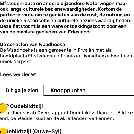
m
Elfstedenroute en andere bijzondere Waterwegen maar
d
o
n
a
l
)
ook langs culturele bezienswaardigheden. Kortom de
g
m
n
r
a
perfecte route om te genieten van de rust, de natuur, en
u
e
o
a
de unieke historische en culturele bezienswaardigheden.
m
)
c
t
Deze fietstocht is een ware ontdekkingstocht door een
h
s
i
van de mooiste gebieden van Friesland!
e
De schatten van Waadhoeke
De Waadhoeke is een gemeente in Fryslân met als
hoofdplaats
Elfstedenstad Franeker.
Waadhoeke heeft een
uniek dorpska…
Lees verder
Dit ga je zien
Knooppunten
T
TOP Oudebildtzijl
1
O
Vanaf Toeristisch Overstappunt Oudebildtzijl kan je 't Bildtse
P
land, de Waddenkust en de akkerlanden verkennen.
O
u
O
Oudebildtzijl (Ouwe-Syl)
2
d