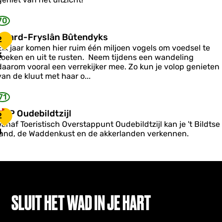
o
e
e
70
k
k
e
N
Noard-Fryslân Bûtendyks
2
o
Elk jaar komen hier ruim één miljoen vogels om voedsel te
a
3
zoeken en uit te rusten. Neem tijdens een wandeling
daarom vooral een verrekijker mee. Zo kun je volop genieten
d
van de kluut met haar o...
-
F
71
y
T
TOP Oudebildtzijl
2
s
O
Vanaf Toeristisch Overstappunt Oudebildtzijl kan je 't Bildtse
P
4
land, de Waddenkust en de akkerlanden verkennen.
â
O
n
u
B
d
û
e
b
e
n
SLUIT HET WAD IN JE HART
d
d
y