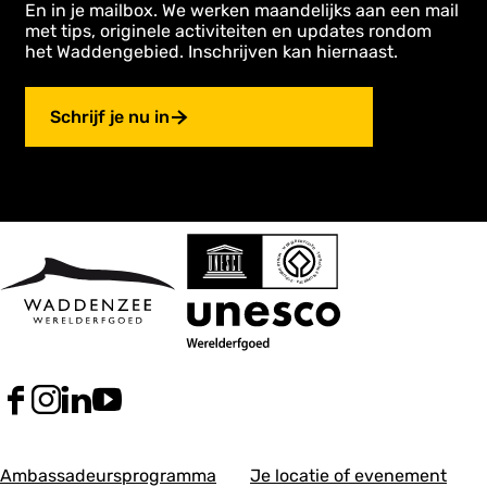
k
z
En in je mailbox. We werken maandelijks aan een mail
s
met tips, originele activiteiten en updates rondom
het Waddengebied. Inschrijven kan hiernaast.
Schrijf je nu in
F
I
L
Y
a
n
i
o
c
s
n
u
A
A
e
t
k
T
Ambassadeursprogramma
Je locatie of evenement