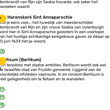
A
Rembrandt van Rijn zijn Saskia trouwde, ook zeker het
n
bezoeken waard!
n
a
V
Van Harenskerk Sint Annaparochie
9
p
a
Stel je eens voor... het huwelijk van meesterschilder
a
n
Rembrandt van Rijn en zijn vrouw Saskia van Uylenburgh
H
werd hier in Sint Annaparochie gesloten! In een voorloper
o
a
van het huidige achtkantige kerkgebouw gaven ze elkaar op
c
10 juni 1634 het ja-woord.
h
e
n
63
e
s
k
B
Berltsum (Berlikum)
1
S
e
e
Een terpdorp met stadse ambities. Berltsum wordt ook wel
0
de twaalfde stad van Fryslân genoemd. Liggend aan de
n
k
noordelijke elfsteden vaarroute. In en rondom Berltsum is
S
veel gelegenheid om te fietsen en te wandelen.
A
s
n
n
u
n
81
m
e
A
81
n
B
78
n
e
a