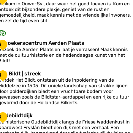
u
Welkom in Ouwe-Syl, daar waar het goed toeven is. Kom en
e
d
ontdek dit bijzondere plekje, geniet van de rust en
b
e
gemoedelijkheid, maak kennis met de vriendelijke inwoners,
b
en zet de tijd even stil.
d
69
d
z
B
Bezoekerscentrum Aerden Plaats
3
z
e
Bezoek de Aerden Plaats en laat je verrassen! Maak kennis
z
met de cultuurhistorie en de hedendaagse kunst van het
o
Bildt!
e
k
H
Het Bildt | streek
4
O
e
e
Ontdek Het Bildt, ontstaan uit de inpoldering van de
u
Middelzee in 1505. Dit unieke landschap van strakke lijnen
w
s
B
door polderdijken biedt een vruchtbare bodem voor
e
c
gewassen zoals de Bildtstar-aardappel en een rijke cultuur
-
e
gevormd door de Hollandse Bilkerts.
S
n
d
y
O
Oudebildtdijk
5
u
u
De historische Oudebildtdijk langs de Friese Waddenkust in
s
d
m
Noardwest Fryslân biedt een dijk met een verhaal. Een
e
A