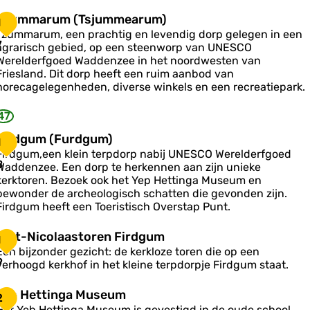
e
T
Tzummarum (Tsjummearum)
1
z
Tzummarum, een prachtig en levendig dorp gelegen in een
k
u
7
agrarisch gebied, op een steenworp van UNESCO
B
m
Werelderfgoed Waddenzee in het noordwesten van
o
m
Friesland. Dit dorp heeft een ruim aanbod van
e
a
horecagelegenheden, diverse winkels en een recreatiepark.
u
47
m
F
Firdgum (Furdgum)
1
T
Firdgum,een klein terpdorp nabij UNESCO Werelderfgoed
s
8
Waddenzee. Een dorp te herkennen aan zijn unieke
d
kerktoren. Bezoek ook het Yep Hettinga Museum en
u
g
bewonder de archeologisch schatten die gevonden zijn.
m
u
Firdgum heeft een Toeristisch Overstap Punt.
m
m
e
S
Sint-Nicolaastoren Firdgum
1
a
F
Een bijzonder gezicht: de kerkloze toren die op een
u
n
9
verhoogd kerkhof in het kleine terpdorpje Firdgum staat.
u
m
d
-
Y
Yeb Hettinga Museum
g
2
N
e
u
Het Yeb Hettinga Museum is gevestigd in de oude school