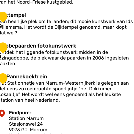
e
w
van het Noord-Friese kustgebied.
n
n
e
c
P
D
Dijktempel
1
e
a
u
Een heerlijke plek om te landen; dit mooie kunstwerk van Ids
n
a
3
m
Willemsma. Het wordt de Dijktempel genoemd, maar klopt
k
A
dat wel?
d
e
u
e
D
Dobbepaarden fotokunstwerk
m
1
m
d
o
N
Ontdek het liggende fotokunstwerk midden in de
p
e
b
4
o
Ozingadobbe, de plek waar de paarden in 2006 ingesloten
e
n
b
a
raakten.
P
e
p
d
D
De Pannekoektrein
a
1
a
e
e
Het Stationnetje van Marrum-Westernijkerk is gelegen aan
a
a
P
5
het eens zo roemruchte spoorlijntje “het Dokkumer
a
Lokaaltje”. Het wordt wel eens genoemd als het leukste
s
d
e
n
station van heel Nederland.
e
e
n
n
c
e
Eindpunt:
h
k
Station Marrum
o
o
Stasjonswei 24
e
9073 GJ
Marrum
o
k