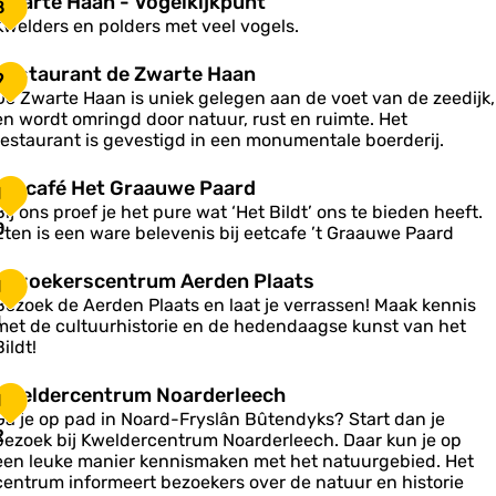
Zwarte Haan - Vogelkijkpunt
h
8
w
S
Kwelders en polders met veel vogels.
n
a
g
e
R
Restaurant de Zwarte Haan
a
9
u
e
M
De Zwarte Haan is uniek gelegen aan de voet van de zeedijk,
e
n
s
u
en wordt omringd door natuur, rust en ruimte. Het
H
p
s
restaurant is gevestigd in een monumentale boerderij.
a
u
a
e
a
n
u
u
E
Eetcafé Het Graauwe Paard
n
1
m
e
-
Bij ons proef je het pure wat ‘Het Bildt’ ons te bieden heeft.
W
a
0
V
Eten is een ware belevenis bij eetcafe ’t Graauwe Paard
n
c
o
a
g
n
B
Bezoekerscentrum Aerden Plaats
d
1
e
a
e
e
Bezoek de Aerden Plaats en laat je verrassen! Maak kennis
é
z
1
Z
met de cultuurhistorie en de hedendaagse kunst van het
H
k
d
o
w
Bildt!
e
u
e
a
m
k
K
Kweldercentrum Noarderleech
G
k
1
e
w
Ga je op pad in Noard-Fryslân Bûtendyks? Start dan je
p
e
e
2
a
bezoek bij Kweldercentrum Noarderleech. Daar kun je op
u
s
H
a
een leuke manier kennismaken met het natuurgebied. Het
n
c
a
d
u
centrum informeert bezoekers over de natuur en historie
e
a