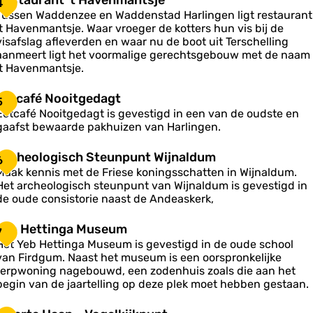
Restaurant 't Havenmantsje
4
e
e
Tussen Waddenzee en Waddenstad Harlingen ligt restaurant
s
s
’t Havenmantsje. Waar vroeger de kotters hun vis bij de
c
n
visafslag afleverden en waar nu de boot uit Terschelling
h
a
g
aanmeert ligt het voormalige gerechtsgebouw met de naam
u
e
‘t Havenmantsje.
p
n
W
a
E
Eetcafé Nooitgedagt
5
n
e
Eetcafé Nooitgedagt is gevestigd in een van de oudste en
gaafst bewaarde pakhuizen van Harlingen.
c
e
a
m
A
Archeologisch Steunpunt Wijnaldum
H
6
B
a
Maak kennis met de Friese koningsschatten in Wijnaldum.
é
a
c
v
Het archeologisch steunpunt van Wijnaldum is gevestigd in
N
h
e
de oude consistorie naast de Andeaskerk,
o
e
e
n
o
n
o
m
Y
Yeb Hettinga Museum
7
a
e
Het Yeb Hettinga Museum is gevestigd in de oude school
s
o
n
b
g
van Firdgum. Naast het museum is een oorspronkelijke
z
g
H
e
terpwoning nagebouwd, een zodenhuis zoals die aan het
s
e
d
begin van de jaartelling op deze plek moet hebben gestaan.
s
a
c
e
g
Z