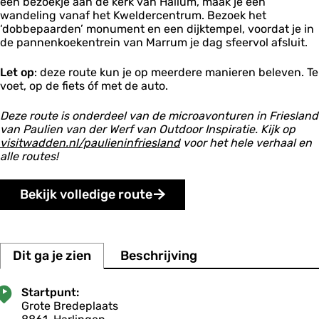
een bezoekje aan de kerk van Hallum, maak je een
a
p
m
t
n
l
g
wandeling vanaf het Kweldercentrum. Bezoek het
t
u
a
g
e
e
‘dobbepaarden’ monument en een dijktempel, voordat je in
s
n
n
e
m
n
de pannenkoekentrein van Marrum je dag sfeervol afsluit.
t
t
n
B
W
s
a
Let op
: deze route kun je op meerdere manieren beleven. Te
i
j
r
j
voet, op de fiets óf met de auto.
e
e
n
n
a
Deze route is onderdeel van de microavonturen in Friesland
t
l
s
van Paulien van der Werf van Outdoor Inspiratie. Kijk op
d
z
visitwadden.nl/paulieninfriesland
voor het hele verhaal en
u
alle routes!
m
Bekijk volledige route
Dit ga je zien
Beschrijving
Startpunt:
Grote Bredeplaats