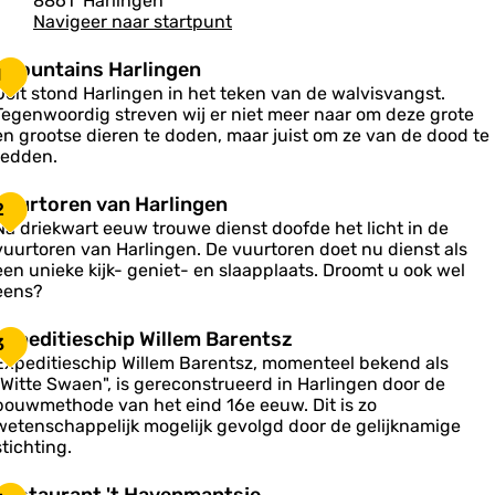
8861
Harlingen
Navigeer naar startpunt
11fountains Harlingen
1
Ooit stond Harlingen in het teken van de walvisvangst.
Tegenwoordig streven wij er niet meer naar om deze grote
o
en grootse dieren te doden, maar juist om ze van de dood te
u
redden.
n
V
Vuurtoren van Harlingen
2
a
u
Na driekwart eeuw trouwe dienst doofde het licht in de
u
vuurtoren van Harlingen. De vuurtoren doet nu dienst als
n
een unieke kijk- geniet- en slaapplaats. Droomt u ook wel
s
eens?
H
o
a
E
Expeditieschip Willem Barentsz
3
e
x
Expeditieschip Willem Barentsz, momenteel bekend als
n
p
"Witte Swaen", is gereconstrueerd in Harlingen door de
v
e
n
bouwmethode van het eind 16e eeuw. Dit is zo
a
d
g
wetenschappelijk mogelijk gevolgd door de gelijknamige
n
e
stichting.
H
n
a
R