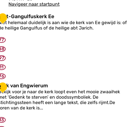
Navigeer naar startpunt
S
Sint-Gangulfuskerk Ee
1
Niet helemaal duidelijk is aan wie de kerk van Ee gewijd is: of
n
de heilige Gangulfus of de heilige abt Jarich.
-
77
G
a
88
n
97
g
u
11
76
u
K
Kerk van Engwierum
s
2
e
k
Bekijk voor je naar de kerk loopt even het mooie zwaaihek
e
met ‘Gedenk te sterven’ en doodssymboliek. De
k
stichtingssteen heeft een lange tekst, die zelfs rijmt.De
v
k
toren van de kerk is...
a
E
n
e
13
E