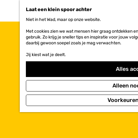
n
Laat een klein spoor achter
a
a
Niet in het Wad, maar op onze website.
r
d
Met cookies zien we wat mensen hier graag ontdekken en 
e
gebruik. Zo krijg je sneller tips en inspiratie voor jouw 
h
daarbij gewoon soepel zoals je mag verwachten.
o
m
Jij kiest wat je deelt.
e
p
Alles ac
a
g
e
Alleen no
Voorkeuren