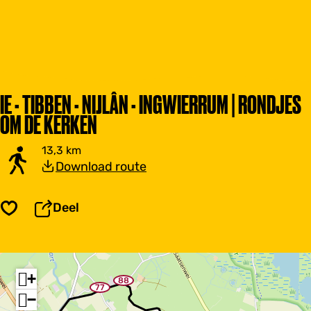
IE - TIBBEN - NIJLÂN - INGWIERRUM | RONDJES
OM DE KERKEN
13,3 km
Download route
Deel
Opslaan
+
88
w
77
w
a
−
a
y
y
p