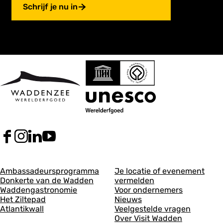
Schrijf je nu in
F
I
L
Y
a
n
i
o
c
s
n
u
A
A
e
t
k
T
Ambassadeursprogramma
Je locatie of evenement
b
a
e
u
Donkerte van de Wadden
vermelden
l
l
o
g
d
b
Waddengastronomie
Voor ondernemers
g
g
o
r
I
e
Het Ziltepad
Nieuws
k
a
n
V
Atlantikwall
Veelgestelde vragen
e
e
V
m
V
i
Over Visit Wadden