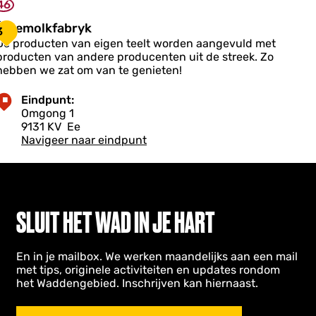
n
46
g
Â
Âldemolkfabryk
w
3
De producten van eigen teelt worden aangevuld met
d
e
producten van andere producenten uit de streek. Zo
e
hebben we zat om van te genieten!
m
u
o
m
Eindpunt:
Omgong 1
k
9131 KV
Ee
Navigeer naar eindpunt
a
b
y
k
SLUIT HET WAD IN JE HART
En in je mailbox. We werken maandelijks aan een mail
met tips, originele activiteiten en updates rondom
het Waddengebied. Inschrijven kan hiernaast.