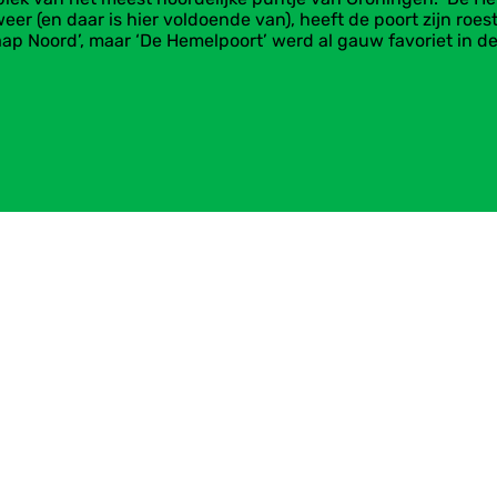
weer (en daar is hier voldoende van), heeft de poort zijn ro
Kaap Noord’, maar ‘De Hemelpoort’ werd al gauw favoriet in 