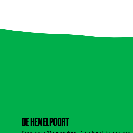
DE HEMELPOORT
Kunstwerk ‘De Hemelpoort’ markeert de precieze 