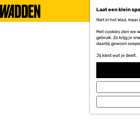
Laat een klein sp
Niet in het Wad, maar
G
a
Met cookies zien we w
n
gebruik. Zo krijg je s
a
daarbij gewoon soepe
a
r
Jij kiest wat je deelt.
d
e
h
o
m
e
p
a
g
e