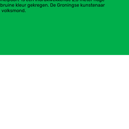
estbruine kleur gekregen. De Groningse kunstenaar
de volksmond.