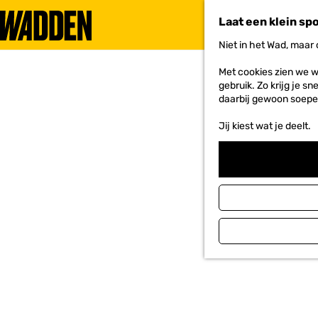
Laat een klein sp
Niet in het Wad, maar
G
a
Met cookies zien we w
n
gebruik. Zo krijg je s
a
daarbij gewoon soepe
a
r
Jij kiest wat je deelt.
d
e
h
o
m
e
p
a
g
e