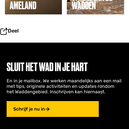
AMELAND
WADDEN
a
d
d
e
n
Deel
SLUIT HET WAD IN JE HART
En in je mailbox. We werken maandelijks aan een mail
met tips, originele activiteiten en updates rondom
het Waddengebied. Inschrijven kan hiernaast.
Schrijf je nu in