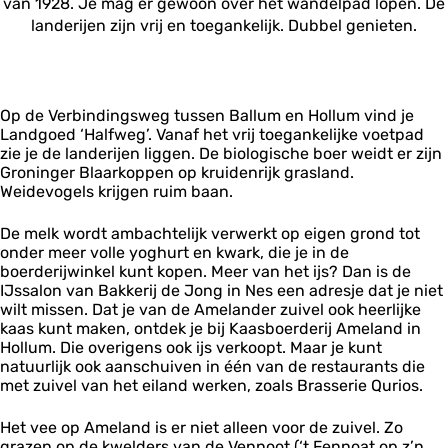
van 1928. Je mag er gewoon over het wandelpad lopen. De
landerijen zijn vrij en toegankelijk. Dubbel genieten.
Op de Verbindingsweg tussen Ballum en Hollum vind je
Landgoed ‘Halfweg’. Vanaf het vrij toegankelijke voetpad
zie je de landerijen liggen. De biologische boer weidt er zijn
Groninger Blaarkoppen op kruidenrijk grasland.
Weidevogels krijgen ruim baan.
De melk wordt ambachtelijk verwerkt op eigen grond tot
onder meer volle yoghurt en kwark, die je in de
boerderijwinkel kunt kopen. Meer van het ijs? Dan is de
IJssalon van Bakkerij de Jong in Nes een adresje dat je niet
wilt missen. Dat je van de Amelander zuivel ook heerlijke
kaas kunt maken, ontdek je bij Kaasboerderij Ameland in
Hollum. Die overigens ook ijs verkoopt. Maar je kunt
natuurlijk ook aanschuiven in één van de restaurants die
met zuivel van het eiland werken, zoals Brasserie Qurios.
Het vee op Ameland is er niet alleen voor de zuivel. Zo
grazen op de kwelders van de Vennoot (‘t Fennoat op z’n