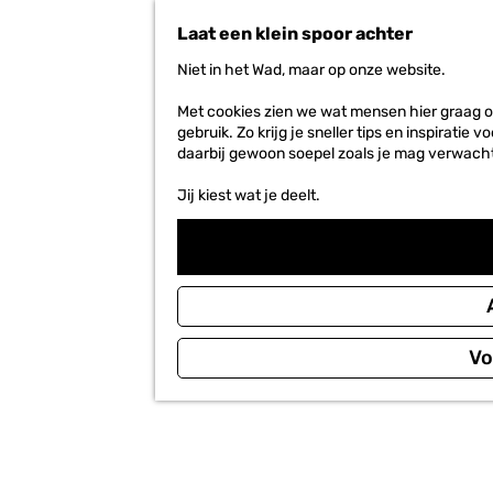
n
Laat een klein spoor achter
a
a
Niet in het Wad, maar op onze website.
r
d
Met cookies zien we wat mensen hier graag o
e
gebruik. Zo krijg je sneller tips en inspirati
h
daarbij gewoon soepel zoals je mag verwach
o
m
Jij kiest wat je deelt.
e
p
a
g
e
Vo