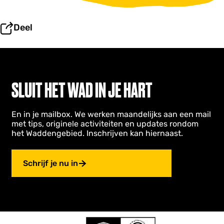
n
S
Deel
c
h
i
e
r
m
SLUIT HET WAD IN JE HART
o
n
n
i
En in je mailbox. We werken maandelijks aan een mail
k
met tips, originele activiteiten en updates rondom
o
het Waddengebied. Inschrijven kan hiernaast.
o
g
Schrijf je nu in