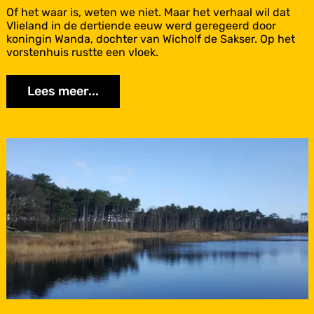
n
S
Of het waar is, weten we niet. Maar het verhaal wil dat
:
p
Vlieland in de dertiende eeuw werd geregeerd door
R
r
koningin Wanda, dochter van Wicholf de Sakser. Op het
i
o
vorstenhuis rustte een vloek.
x
o
t
k
v
Lees meer...
j
a
e
n
s
'
e
t
n
O
S
Terschelling
e
a
r
g
d
e
n
v
a
n
d
e
W
a