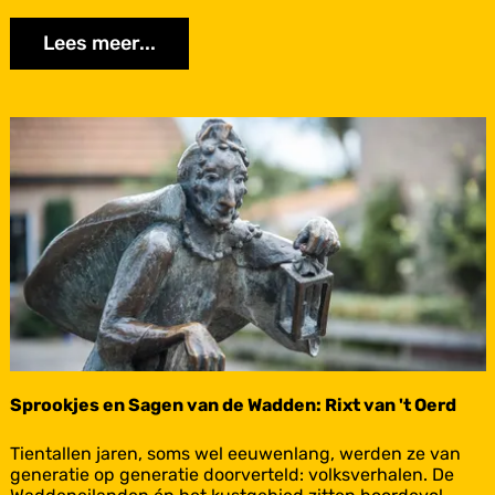
k
j
Lees meer...
e
s
e
n
S
a
UNESCO Werelderfgoed
g
e
n
v
a
n
d
e
W
a
d
d
Sprookjes en Sagen van de Wadden: Rixt van 't Oerd
e
n
S
Tientallen jaren, soms wel eeuwenlang, werden ze van
:
p
generatie op generatie doorverteld: volksverhalen. De
T
r