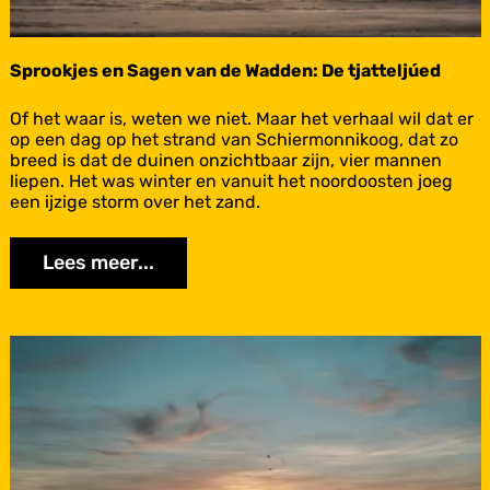
W
a
d
d
Sprookjes en Sagen van de Wadden: De tjatteljúed
e
n
S
Of het waar is, weten we niet. Maar het verhaal wil dat er
:
p
op een dag op het strand van Schiermonnikoog, dat zo
D
r
breed is dat de duinen onzichtbaar zijn, vier mannen
o
o
liepen. Het was winter en vanuit het noordoosten joeg
o
o
een ijzige storm over het zand.
d
k
e
j
m
Lees meer...
e
a
s
n
e
s
n
k
S
i
a
Texel
s
g
t
e
e
n
n
v
a