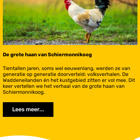
m
i
n
n
e
n
De grote haan van Schiermonnikoog
D
Tientallen jaren, soms wel eeuwenlang, werden ze van
e
generatie op generatie doorverteld: volksverhalen. De
g
Waddeneilanden én het kustgebied zitten er vol mee. Dit
r
keer vertellen we het verhaal van de grote haan van
o
Schiermonnikoog.
t
e
Lees meer...
h
a
a
n
v
a