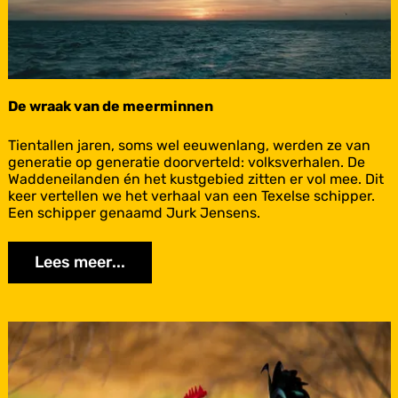
n
d
e
W
a
d
d
De wraak van de meerminnen
e
n
D
Tientallen jaren, soms wel eeuwenlang, werden ze van
:
e
generatie op generatie doorverteld: volksverhalen. De
D
w
Waddeneilanden én het kustgebied zitten er vol mee. Dit
e
r
keer vertellen we het verhaal van een Texelse schipper.
t
a
Een schipper genaamd Jurk Jensens.
j
a
a
k
t
Lees meer...
v
t
a
e
n
l
d
j
e
ú
m
Schiermonnikoog
e
e
d
e
r