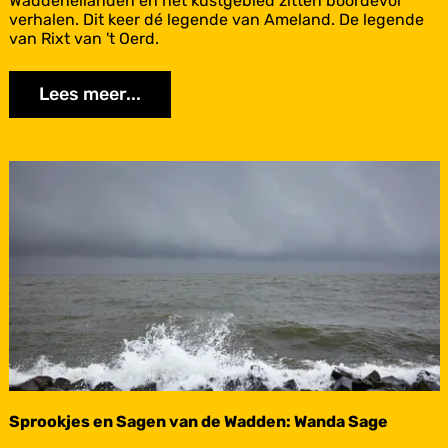
Waddeneilanden én het kustgebied zitten boordevol
e
o
verhalen. Dit keer dé legende van Ameland. De legende
r
o
van Rixt van 't Oerd.
s
k
c
j
h
Lees meer...
e
e
s
l
e
l
n
i
S
n
a
Vlieland
g
g
e
n
v
a
n
d
e
W
a
d
d
Sprookjes en Sagen van de Wadden: Wanda Sage
e