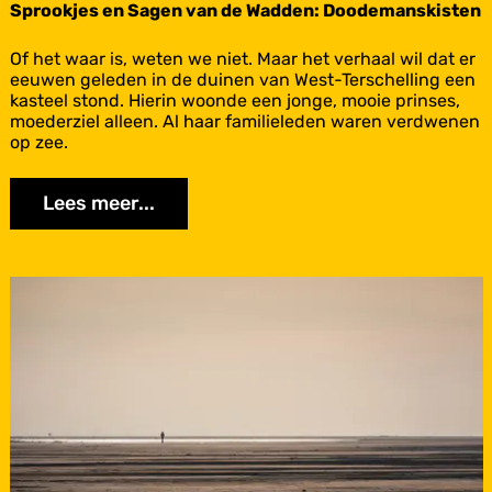
d
Sprookjes en Sagen van de Wadden: Doodemanskisten
d
e
S
Of het waar is, weten we niet. Maar het verhaal wil dat er
n
p
eeuwen geleden in de duinen van West-Terschelling een
:
r
kasteel stond. Hierin woonde een jonge, mooie prinses,
W
o
moederziel alleen. Al haar familieleden waren verdwenen
a
o
op zee.
n
k
d
j
a
Lees meer...
e
S
s
a
e
g
n
e
S
a
Schiermonnikoog
g
e
n
v
a
n
d
e