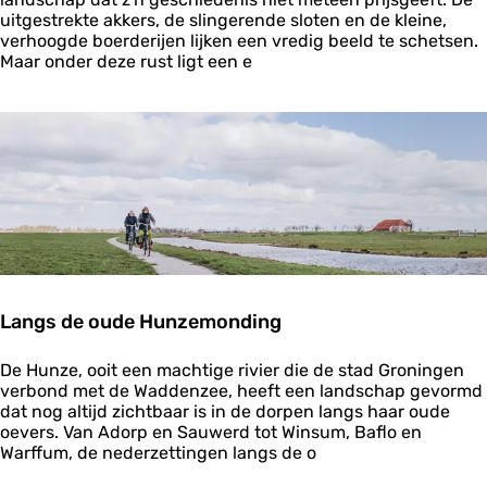
v
t
uitgestrekte akkers, de slingerende sloten en de kleine,
a
v
verhoogde boerderijen lijken een vredig beeld te schetsen.
n
e
Maar onder deze rust ligt een e
E
r
l
b
m
o
a
r
r
g
e
n
v
e
r
h
a
Langs de oude Hunzemonding
a
l
L
v
De Hunze, ooit een machtige rivier die de stad Groningen
a
a
verbond met de Waddenzee, heeft een landschap gevormd
n
n
dat nog altijd zichtbaar is in de dorpen langs haar oude
g
h
oevers. Van Adorp en Sauwerd tot Winsum, Baflo en
s
e
Warffum, de nederzettingen langs de o
d
t