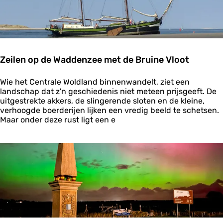
p
e
h
n
e
w
t
a
W
t
e
e
Zeilen op de Waddenzee met de Bruine Vloot
r
r
e
Z
l
Wie het Centrale Woldland binnenwandelt, ziet een
e
d
landschap dat z'n geschiedenis niet meteen prijsgeeft. De
i
e
uitgestrekte akkers, de slingerende sloten en de kleine,
l
r
verhoogde boerderijen lijken een vredig beeld te schetsen.
e
f
Maar onder deze rust ligt een e
n
g
o
o
p
e
d
d
e
W
W
a
a
d
d
d
d
e
e
n