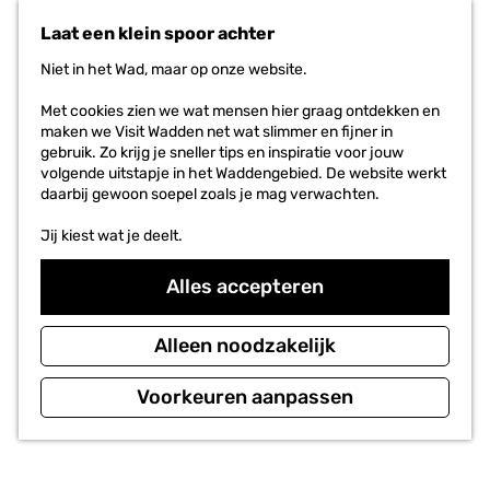
n
r
Laat een klein spoor achter
a
i
a
e
Niet in het Wad, maar op onze website.
r
t
d
e
Met cookies zien we wat mensen hier graag ontdekken en
e
n
maken we Visit Wadden net wat slimmer en fijner in
h
gebruik. Zo krijg je sneller tips en inspiratie voor jouw
o
volgende uitstapje in het Waddengebied. De website werkt
m
daarbij gewoon soepel zoals je mag verwachten.
e
p
Jij kiest wat je deelt.
a
g
Alles accepteren
e
Alleen noodzakelijk
Voorkeuren aanpassen