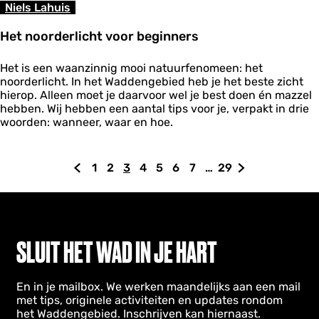
n
z
Niels Lahuis
z
e
e
e
Het noorderlicht voor beginners
e
m
H
e
Het is een waanzinnig mooi natuurfenomeen: het
e
t
noorderlicht. In het Waddengebied heb je het beste zicht
t
d
hierop. Alleen moet je daarvoor wel je best doen én mazzel
n
e
hebben. Wij hebben een aantal tips voor je, verpakt in drie
o
B
woorden: wanneer, waar en hoe.
o
r
r
u
d
i
1
2
3
4
5
6
7
…
29
G
G
G
H
G
G
G
G
G
G
e
n
r
e
a
a
a
u
a
a
a
a
a
a
l
V
n
n
n
i
n
n
n
n
n
n
i
l
a
a
a
d
a
a
a
a
a
a
c
o
a
a
a
i
a
a
a
a
a
a
h
SLUIT HET WAD IN JE HART
o
t
r
r
r
g
r
r
r
r
r
r
t
v
d
p
p
e
p
p
p
p
p
d
o
En in je mailbox. We werken maandelijks aan een mail
e
a
a
p
a
a
a
a
a
e
o
met tips, originele activiteiten en updates rondom
v
g
g
a
g
g
g
g
g
v
r
het Waddengebied. Inschrijven kan hiernaast.