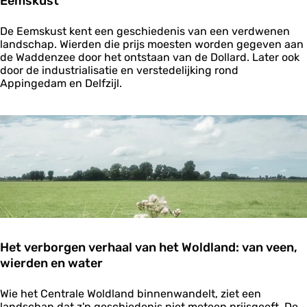
Eemskust
W
a
E
d
De Eemskust kent een geschiedenis van een verdwenen
e
d
landschap. Wierden die prijs moesten worden gegeven aan
m
e
de Waddenzee door het ontstaan van de Dollard. Later ook
s
n
door de industrialisatie en verstedelijking rond
k
:
Appingedam en Delfzijl.
u
E
s
e
t
n
I
n
s
p
i
r
a
t
i
Het verborgen verhaal van het Woldland: van veen,
e
wierden en water
r
e
i
H
Wie het Centrale Woldland binnenwandelt, ziet een
s
e
landschap dat z'n geschiedenis niet meteen prijsgeeft. De