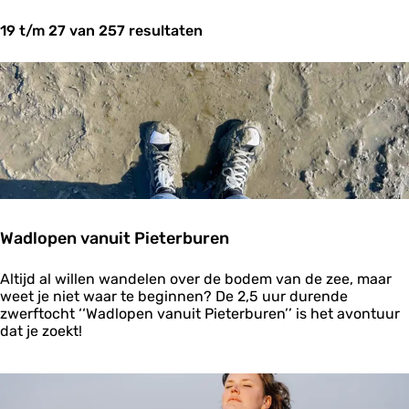
t
19 t/m 27 van 257 resultaten
z
o
e
k
j
e
?
Wadlopen vanuit Pieterburen
W
Altijd al willen wandelen over de bodem van de zee, maar
a
weet je niet waar te beginnen? De 2,5 uur durende
d
zwerftocht ‘‘Wadlopen vanuit Pieterburen’’ is het avontuur
l
dat je zoekt!
o
p
e
n