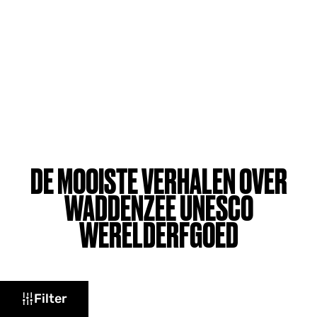
DE MOOISTE VERHALEN OVER
WADDENZEE UNESCO
WERELDERFGOED
W
Filter
a