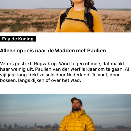
v
a
n
u
i
t
P
Fay de Koning
i
e
Alleen op reis naar de Wadden met Paulien
t
e
A
r
Veters gestrikt. Rugzak op. Wind tegen of mee, dat maakt
l
b
haar weinig uit. Paulien van der Werf is klaar om te gaan. Al
l
u
vijf jaar lang trekt ze solo door Nederland. Te voet, door
e
r
bossen, langs dijken of over het Wad.
e
e
n
n
o
p
r
e
i
s
n