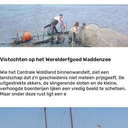
e
W
o
o
u
l
d
d
e
l
H
a
u
n
n
d
z
:
e
v
m
a
Vistochten op het Werelderfgoed Waddenzee
o
n
n
v
V
d
Wie het Centrale Woldland binnenwandelt, ziet een
e
i
i
landschap dat z'n geschiedenis niet meteen prijsgeeft. De
e
s
n
uitgestrekte akkers, de slingerende sloten en de kleine,
n
t
g
verhoogde boerderijen lijken een vredig beeld te schetsen.
,
o
Maar onder deze rust ligt een e
w
c
i
h
e
t
r
e
d
n
e
o
n