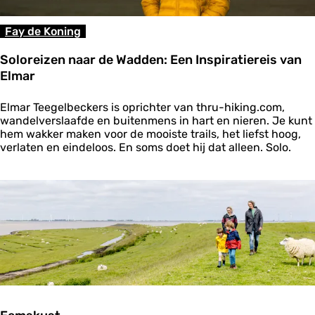
a
a
Fay de Koning
r
d
Soloreizen naar de Wadden: Een Inspiratiereis van
e
Elmar
W
a
d
S
Elmar Teegelbeckers is oprichter van thru-hiking.com,
d
o
wandelverslaafde en buitenmens in hart en nieren. Je kunt
e
l
hem wakker maken voor de mooiste trails, het liefst hoog,
n
o
verlaten en eindeloos. En soms doet hij dat alleen. Solo.
m
r
e
e
t
i
P
z
a
e
u
n
l
n
i
a
e
a
n
r
d
e