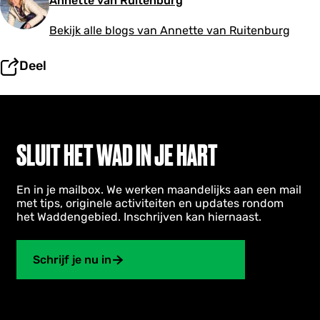
Annette van Ruitenburg
o
o
Bekijk alle blogs van Annette van Ruitenburg
r
o
n
Deel
d
e
r
n
e
m
SLUIT HET WAD IN JE HART
e
r
s
En in je mailbox. We werken maandelijks aan een mail
met tips, originele activiteiten en updates rondom
het Waddengebied. Inschrijven kan hiernaast.
Schrijf je nu in