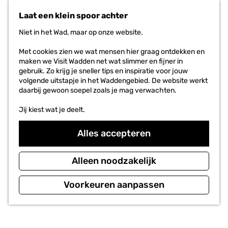
n
r
Laat een klein spoor achter
a
i
a
e
Niet in het Wad, maar op onze website.
r
t
d
e
Met cookies zien we wat mensen hier graag ontdekken en
e
n
maken we Visit Wadden net wat slimmer en fijner in
h
gebruik. Zo krijg je sneller tips en inspiratie voor jouw
o
volgende uitstapje in het Waddengebied. De website werkt
m
daarbij gewoon soepel zoals je mag verwachten.
e
p
Jij kiest wat je deelt.
a
g
Alles accepteren
e
Alleen noodzakelijk
Voorkeuren aanpassen