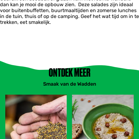
dan kan je mooi de opbouw zien. Deze salades zijn ideaal
voor buitenbuffetten, buurtmaaltijden en zomerse lunches
in de tuin, thuis of op de camping. Geef het wat tijd om in te
trekken, eet smakelijk.
ONTDEK MEER
Smaak van de Wadden
S
A
m
l
a
l
a
e
k
r
v
e
a
c
n
e