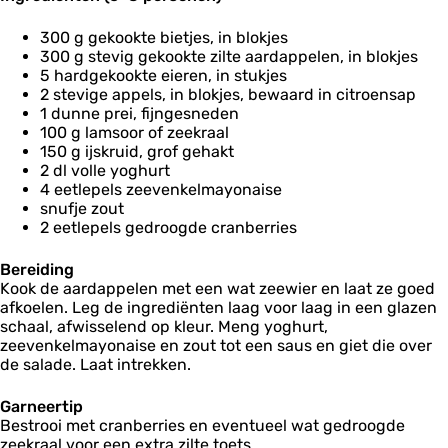
300 g gekookte bietjes, in blokjes
300 g stevig gekookte zilte aardappelen, in blokjes
5 hardgekookte eieren, in stukjes
2 stevige appels, in blokjes, bewaard in citroensap
1 dunne prei, fijngesneden
100 g lamsoor of zeekraal
150 g ijskruid, grof gehakt
2 dl volle yoghurt
4 eetlepels zeevenkelmayonaise
snufje zout
2 eetlepels gedroogde cranberries
Bereiding
Kook de aardappelen met een wat zeewier en laat ze goed
afkoelen. Leg de ingrediënten laag voor laag in een glazen
schaal, afwisselend op kleur. Meng yoghurt,
zeevenkelmayonaise en zout tot een saus en giet die over
de salade. Laat intrekken.
Garneertip
Bestrooi met cranberries en eventueel wat gedroogde
zeekraal voor een extra zilte toets.