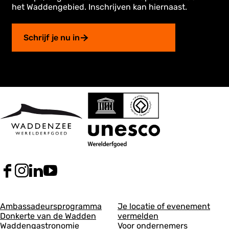
het Waddengebied. Inschrijven kan hiernaast.
Schrijf je nu in
F
I
L
Y
a
n
i
o
c
s
n
u
A
A
e
t
k
T
Ambassadeursprogramma
Je locatie of evenement
b
a
e
u
Donkerte van de Wadden
vermelden
l
l
o
g
d
b
Waddengastronomie
Voor ondernemers