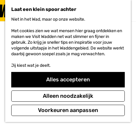
PLAN JE
BEZOEK
Laat een klein spoor achter
F
MENU
a
Niet in het Wad, maar op onze website.
Voor ondernemers
G
v
a
o
Met cookies zien we wat mensen hier graag ontdekken en
n
r
maken we Visit Wadden net wat slimmer en fijner in
a
i
gebruik. Zo krijg je sneller tips en inspiratie voor jouw
a
e
volgende uitstapje in het Waddengebied. De website werkt
r
t
daarbij gewoon soepel zoals je mag verwachten.
d
e
e
n
Jij kiest wat je deelt.
h
o
m
Alles accepteren
e
p
a
Alleen noodzakelijk
g
e
Voorkeuren aanpassen