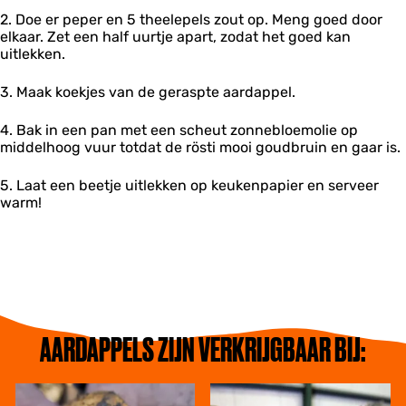
2. Doe er peper en 5 theelepels zout op. Meng goed door
elkaar. Zet een half uurtje apart, zodat het goed kan
uitlekken.
3. Maak koekjes van de geraspte aardappel.
4. Bak in een pan met een scheut zonnebloemolie op
middelhoog vuur totdat de rösti mooi goudbruin en gaar is.
5. Laat een beetje uitlekken op keukenpapier en serveer
warm!
AARDAPPELS ZIJN VERKRIJGBAAR BIJ:
H
D