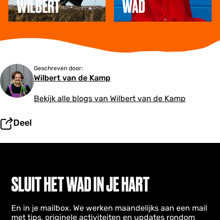
WILBERT
WAD
W
t
l
i
W
e
l
a
n
b
d
e
r
t
Geschreven door:
Wilbert van de Kamp
Bekijk alle blogs van Wilbert van de Kamp
Deel
SLUIT HET WAD IN JE HART
En in je mailbox. We werken maandelijks aan een mail
met tips, originele activiteiten en updates rondom