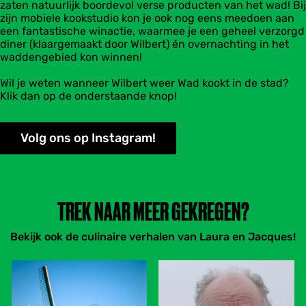
zaten natuurlijk boordevol verse producten van het wad! Bij
zijn mobiele kookstudio kon je ook nog eens meedoen aan
een fantastische winactie, waarmee je een geheel verzorgd
diner (klaargemaakt door Wilbert) én overnachting in het
waddengebied kon winnen!
Wil je weten wanneer Wilbert weer Wad kookt in de stad?
Klik dan op de onderstaande knop!
Volg ons op Instagram!
TREK NAAR MEER GEKREGEN?
Bekijk ook de culinaire verhalen van Laura en Jacques!
D
H
e
e
S
r
m
m