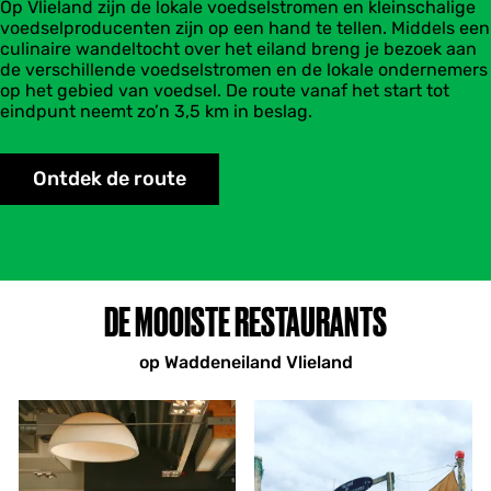
Op Vlieland zijn de lokale voedselstromen en kleinschalige
voedselproducenten zijn op een hand te tellen. Middels een
culinaire wandeltocht over het eiland breng je bezoek aan
de verschillende voedselstromen en de lokale ondernemers
op het gebied van voedsel. De route vanaf het start tot
eindpunt neemt zo’n 3,5 km in beslag.
Ontdek de route
DE MOOISTE RESTAURANTS
op Waddeneiland Vlieland
D
O
e
u
D
t
i
d