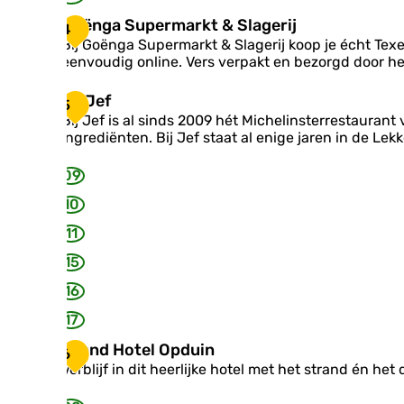
e
n
d
r
G
Goënga Supermarkt & Slagerij
m
e
4
i
o
u
Bij Goënga Supermarkt & Slagerij koop je écht Texel
r
j
ë
s
eenvoudig online. Vers verpakt en bezorgd door he
i
W
n
e
j
e
g
u
B
Bij Jef
z
5
a
m
i
Bij Jef is al sinds 2009 hét Michelinsterrestaurant
e
S
j
ingrediënten. Bij Jef staat al enige jaren in de Lek
n
u
J
s
p
e
p
09
e
f
y
r
10
k
m
a
11
r
15
k
t
16
&
S
17
l
G
a
Grand Hotel Opduin
6
r
g
Verblijf in dit heerlijke hotel met het strand én he
a
e
n
r