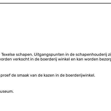
e
i
m
a
n
e
e
y
a
r
e
a
g
d
n
l
k
n
r
,
e
r
h
t
C
r
i
u
G
a
i
k
y
u
m
j
s
s
p
t
i
a
n
g
d
e
Texelse schapen. Uitgangspunten in de schapenhouderij zi
T
orden verkocht in de boerderij winkel en kan worden bezor
e
x
e
l
 proef de smaak van de kazen in de boerderijwinkel.
a
a
r
museum.