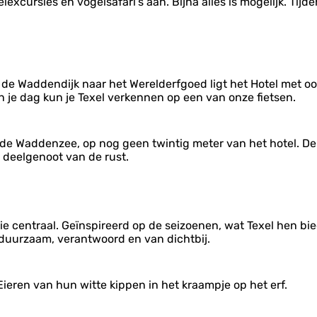
xcursies en vogelsafari’s aan. Bijna alles is mogelijk. Tijd
f de Waddendijk naar het Werelderfgoed ligt het Hotel met o
je dag kun je Texel verkennen op een van onze fietsen.
an de Waddenzee, op nog geen twintig meter van het hotel. 
 deelgenoot van de rust.
omie centraal. Geïnspireerd op de seizoenen, wat Texel hen bi
n duurzaam, verantwoord en van dichtbij.
ieren van hun witte kippen in het kraampje op het erf.