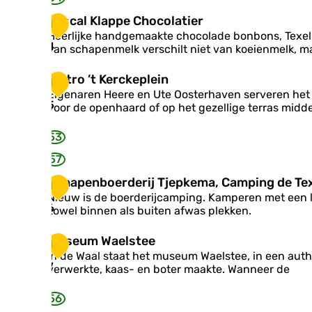
J
x
a
e
e
e
P
Pascal Klappe Chocolatier
r
1
r
n
l
a
Heerlijke handgemaakte chocolade bonbons, Texel 
k
o
s
s
4
van schapenmelk verschilt niet van koeienmelk, ma
P
p
c
r
O
a
i
B
o
Bistro ’t Kerckeplein
1
l
n
i
s
Eigenaren Heere en Ute Oosterhaven serveren het 
K
s
s
t
5
voor de openhaard of op het gezellige terras midd
l
H
t
-
a
e
r
T
53
p
n
o
e
p
d
’
x
57
e
r
t
e
C
S
Schapenboerderij Tjepkema, Camping de Te
i
K
l
1
h
c
k
e
Nieuw is de boerderijcamping. Kamperen met een 
o
h
6
r
zowel binnen als buiten afwas plekken.
c
a
c
o
p
k
M
Museum Waelstee
l
1
e
e
u
In de Waal staat het museum Waelstee, in een aut
a
n
p
s
7
verwerkte, kaas- en boter maakte. Wanneer de
t
b
l
e
i
o
e
u
e
56
e
i
m
r