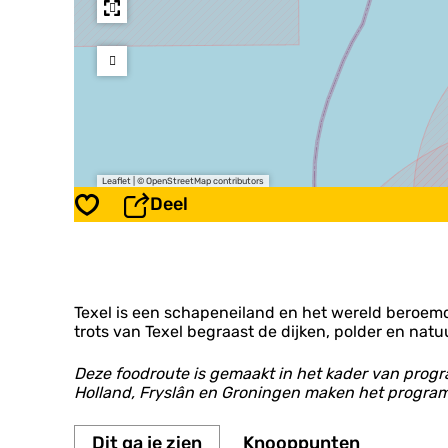
Leaflet
|
© OpenStreetMap contributors
Deel
Opslaan
Texel is een schapeneiland en het wereld beroemd
trots van Texel begraast de dijken, polder en na
Deze foodroute is gemaakt in het kader van pro
Holland, Fryslân en Groningen maken het program
Dit ga je zien
Knooppunten