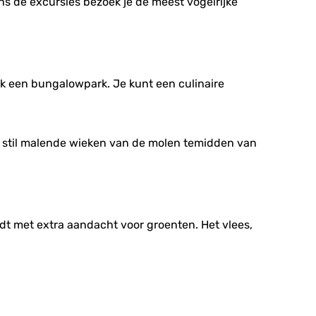
ens de excursies bezoek je de meest vogelrijke
ok een bungalowpark. Je kunt een culinaire
De stil malende wieken van de molen temidden van
edt met extra aandacht voor groenten. Het vlees,