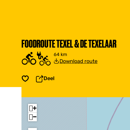
FOODROUTE TEXEL & DE TEXELAAR
64 km
Download route
Deel
Opslaan
+
−