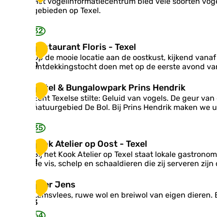
Het vogelinformatiecentrum bied vele soorten vogele
l
g
gebieden op Texel.
&
e
R
l
e
32
e
s
x
R
Restaurant Floris - Texel
t
1
c
e
Op de mooie locatie aan de oostkust, kijkend vana
a
u
s
0
ontdekkingstocht doen met op de eerste avond van 
u
r
t
r
s
a
a
H
Hotel & Bungalowpark Prins Hendrik
1
i
u
n
o
Echt Texelse stilte: Geluid van vogels. De geur v
e
r
t
t
1
natuurgebied De Bol. Bij Prins Hendrik maken we u
T
a
G
e
e
n
u
l
x
35
t
s
&
e
F
t
B
K
Kook Atelier op Oost - Texel
l
1
l
a
u
o
Bij het Kook Atelier op Texel staat lokale gastron
o
n
o
2
de vis, schelp en schaaldieren die zij serveren zij
r
g
k
i
a
A
B
s
Boer Jens
1
l
t
o
-
Lamsvlees, ruwe wol en breiwol van eigen dieren. E
o
e
e
T
3
w
l
r
e
p
64
i