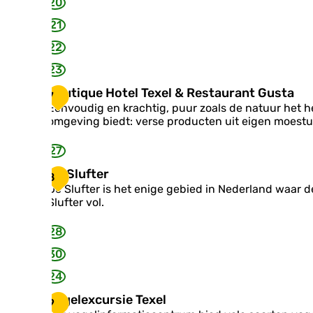
20
d
i
H
j
21
o
22
t
e
23
l
O
B
Boutique Hotel Texel & Restaurant Gusta
7
p
o
Eenvoudig en krachtig, puur zoals de natuur het h
d
u
omgeving biedt: verse producten uit eigen moestui
u
t
i
i
27
n
q
u
D
De Slufter
8
e
e
De Slufter is het enige gebied in Nederland waar 
H
S
Slufter vol.
o
l
t
u
28
e
f
l
t
30
T
e
24
e
r
x
V
Vogelexcursie Texel
9
e
o