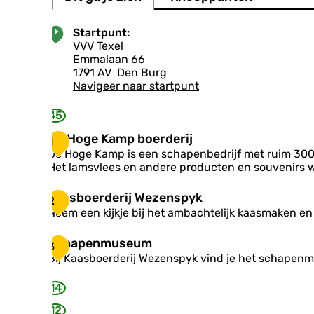
Startpunt:
VVV Texel
Emmalaan 66
1791 AV
Den Burg
Navigeer naar startpunt
45
D
De Hoge Kamp boerderij
1
e
De Hoge Kamp is een schapenbedrijf met ruim 300 
H
Het lamsvlees en andere producten en souvenirs w
o
g
K
Kaasboerderij Wezenspyk
2
e
a
Neem een kijkje bij het ambachtelijk kaasmaken en
K
a
a
s
S
Schapenmuseum
m
3
b
c
p
Bij Kaasboerderij Wezenspyk vind je het schapen
o
h
b
e
a
o
14
r
p
e
d
e
r
12