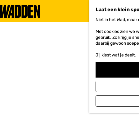
Laat een klein sp
Niet in het Wad, maar
G
a
Met cookies zien we w
n
gebruik. Zo krijg je s
a
daarbij gewoon soepe
a
r
Jij kiest wat je deelt.
d
e
h
o
m
e
p
a
g
e