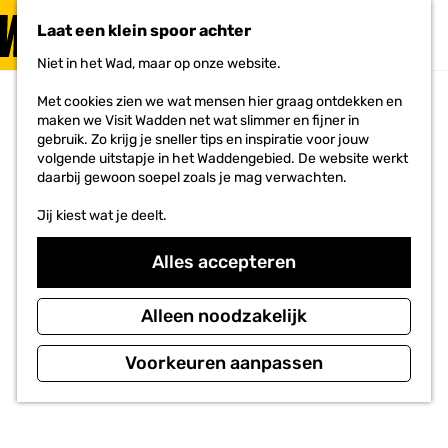
PLAN JE
BEZOEK
Laat een klein spoor achter
F
MENU
a
Niet in het Wad, maar op onze website.
Voor ondernemers
G
v
a
o
Met cookies zien we wat mensen hier graag ontdekken en
n
r
maken we Visit Wadden net wat slimmer en fijner in
a
i
gebruik. Zo krijg je sneller tips en inspiratie voor jouw
a
e
volgende uitstapje in het Waddengebied. De website werkt
r
t
daarbij gewoon soepel zoals je mag verwachten.
d
e
e
n
Jij kiest wat je deelt.
h
o
m
Alles accepteren
e
p
a
Alleen noodzakelijk
g
e
Voorkeuren aanpassen