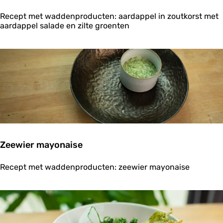
A
Recept met waddenproducten: aardappel in zoutkorst met
a
aardappel salade en zilte groenten
r
d
a
p
p
e
l
i
n
z
o
u
Zeewier mayonaise
t
k
Z
o
Recept met waddenproducten: zeewier mayonaise
e
r
e
s
w
t
i
e