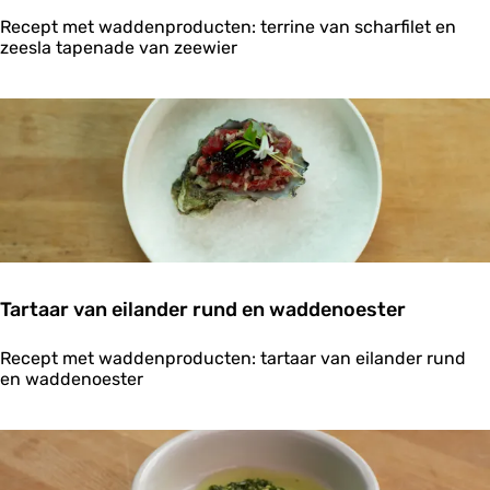
T
Recept met waddenproducten: terrine van scharfilet en
e
zeesla tapenade van zeewier
r
r
i
n
e
v
a
n
s
c
h
a
Tartaar van eilander rund en waddenoester
r
f
T
i
Recept met waddenproducten: tartaar van eilander rund
a
l
en waddenoester
r
e
t
t
a
e
a
n
r
z