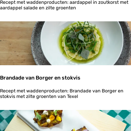
B
Recept met waddenproducten: aardappel in zoutkorst met
o
aardappel salade en zilte groenten
r
g
e
r
a
a
r
d
a
p
p
e
Brandade van Borger en stokvis
l
g
B
e
Recept met waddenproducten: Brandade van Borger en
r
g
stokvis met zilte groenten van Texel
a
a
n
a
d
r
a
d
d
i
e
n