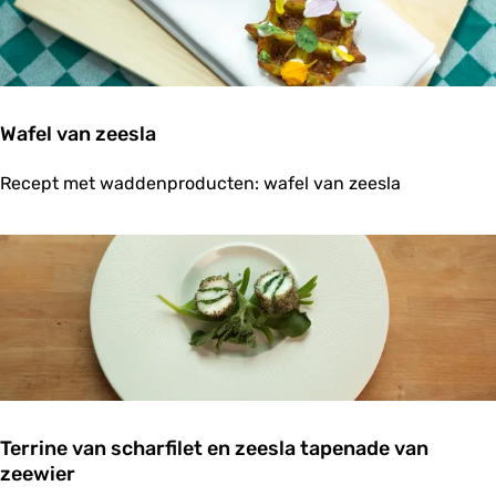
v
k
a
e
n
l
B
p
o
r
Wafel van zeesla
g
e
W
r
Recept met waddenproducten: wafel van zeesla
a
e
f
n
e
s
l
t
v
o
a
k
n
v
z
i
e
s
e
s
l
Terrine van scharfilet en zeesla tapenade van
a
zeewier