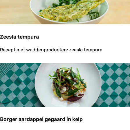
r
m
a
y
o
n
a
Zeesla tempura
i
s
Z
e
Recept met waddenproducten: zeesla tempura
e
e
s
l
a
t
e
m
p
u
r
a
Borger aardappel gegaard in kelp