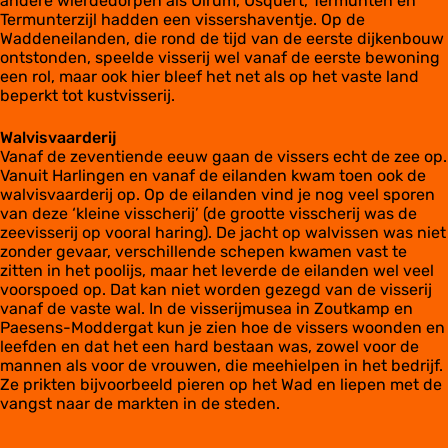
andere wierdedorpen als Ulrum, Usquert, Termunten en
Termunterzijl hadden een vissershaventje. Op de
Waddeneilanden, die rond de tijd van de eerste dijkenbouw
ontstonden, speelde visserij wel vanaf de eerste bewoning
een rol, maar ook hier bleef het net als op het vaste land
beperkt tot kustvisserij.
Walvisvaarderij
Vanaf de zeventiende eeuw gaan de vissers echt de zee op.
Vanuit Harlingen en vanaf de eilanden kwam toen ook de
walvisvaarderij op. Op de eilanden vind je nog veel sporen
van deze ‘kleine visscherij’ (de grootte visscherij was de
zeevisserij op vooral haring). De jacht op walvissen was niet
zonder gevaar, verschillende schepen kwamen vast te
zitten in het poolijs, maar het leverde de eilanden wel veel
voorspoed op. Dat kan niet worden gezegd van de visserij
vanaf de vaste wal. In de visserijmusea in Zoutkamp en
Paesens-Moddergat kun je zien hoe de vissers woonden en
leefden en dat het een hard bestaan was, zowel voor de
mannen als voor de vrouwen, die meehielpen in het bedrijf.
Ze prikten bijvoorbeeld pieren op het Wad en liepen met de
vangst naar de markten in de steden.