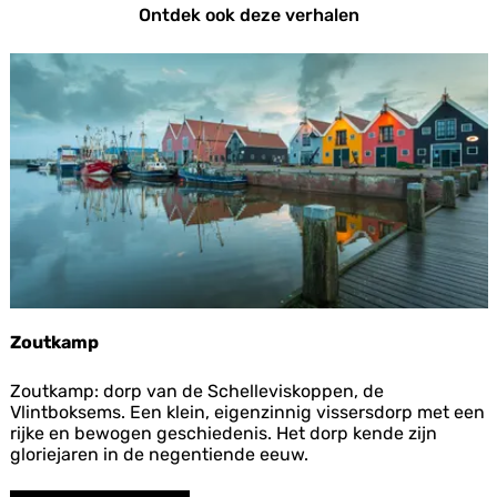
Ontdek ook deze verhalen
Landbouw en Visserij
Zoutkamp
Z
Zoutkamp: dorp van de Schelleviskoppen, de
o
Vlintboksems. Een klein, eigenzinnig vissersdorp met een
u
rijke en bewogen geschiedenis. Het dorp kende zijn
t
gloriejaren in de negentiende eeuw.
k
a