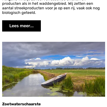
h
producten als in het waddengebied. Wij zetten een
e
aantal streekproducten voor je op een rij, vaak ook nog
e
biologisch geteeld.
r
l
Lees meer...
i
j
k
e
s
t
Landbouw en Visserij
r
e
e
k
p
r
o
d
u
c
t
e
Zoetwaterschaarste