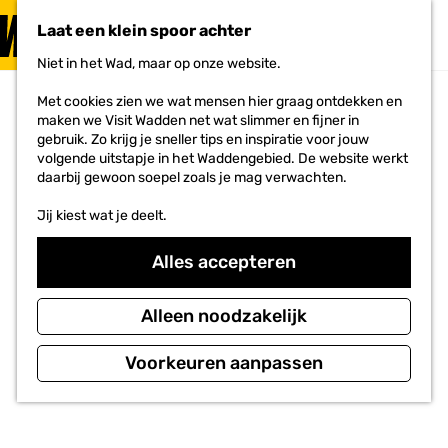
PLAN JE
BEZOEK
Laat een klein spoor achter
F
MENU
a
Niet in het Wad, maar op onze website.
Voor ondernemers
G
v
a
o
Met cookies zien we wat mensen hier graag ontdekken en
n
r
maken we Visit Wadden net wat slimmer en fijner in
a
i
gebruik. Zo krijg je sneller tips en inspiratie voor jouw
a
e
volgende uitstapje in het Waddengebied. De website werkt
r
t
daarbij gewoon soepel zoals je mag verwachten.
d
e
e
n
Jij kiest wat je deelt.
h
o
m
Alles accepteren
e
p
a
Alleen noodzakelijk
g
e
Voorkeuren aanpassen