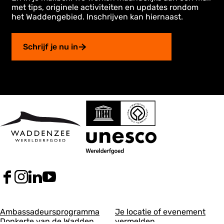
met tips, originele activiteiten en updates rondom
het Waddengebied. Inschrijven kan hiernaast.
Schrijf je nu in
F
I
L
Y
a
n
i
o
c
s
n
u
A
A
e
t
k
T
Ambassadeursprogramma
Je locatie of evenement
b
a
e
u
Donkerte van de Wadden
vermelden