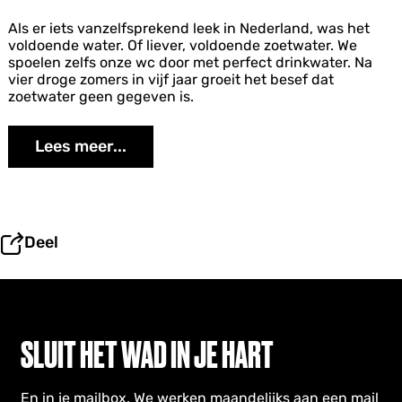
n
u
Z
Als er iets vanzelfsprekend leek in Nederland, was het
i
o
voldoende water. Of liever, voldoende zoetwater. We
t
e
spoelen zelfs onze wc door met perfect drinkwater. Na
h
t
vier droge zomers in vijf jaar groeit het besef dat
e
w
zoetwater geen gegeven is.
t
a
W
t
a
Lees meer...
e
d
r
d
s
e
c
n
h
g
a
e
Deel
a
b
r
i
s
e
t
d
e
SLUIT HET WAD IN JE HART
En in je mailbox. We werken maandelijks aan een mail