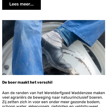
Lees meer...
m
p
Landbouw en Visserij
De boer maakt het verschil
D
Aan de randen van het Werelderfgoed Waddenzee maken
e
veel agrariërs de beweging naar natuurinclusief boeren.
b
Zij zetten zich in voor een onder meer gezonde bodem,
o
schoon water, akkervogels, rietsloten en veldstruweel.