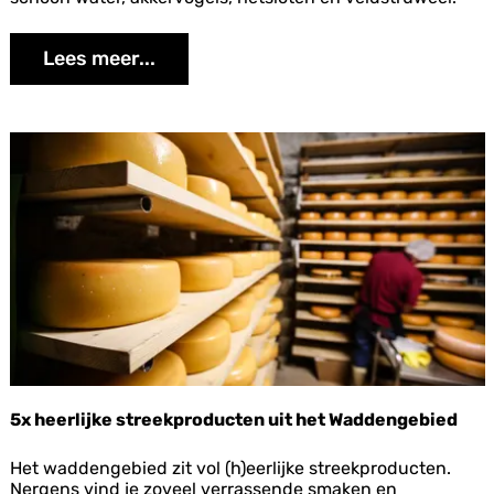
e
r
Lees meer...
m
a
a
k
t
h
Landbouw en Visserij
e
t
v
e
r
s
c
h
i
l
5x heerlijke streekproducten uit het Waddengebied
5
Het waddengebied zit vol (h)eerlijke streekproducten.
x
Nergens vind je zoveel verrassende smaken en