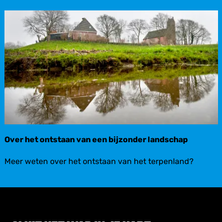
e
g
h
e
a
n
n
d
g
e
b
o
u
w
d
Over het ontstaan van een bijzonder landschap
O
Meer weten over het ontstaan van het terpenland?
v
e
r
h
e
t