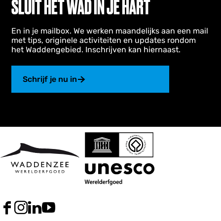
SLUIT HET WAD IN JE HART
o
n
t
En in je mailbox. We werken maandelijks aan een mail
s
met tips, originele activiteiten en updates rondom
t
het Waddengebied. Inschrijven kan hiernaast.
a
a
n
Schrijf je nu in
v
a
n
e
e
n
b
i
j
z
o
n
d
e
r
F
I
L
Y
l
a
n
i
o