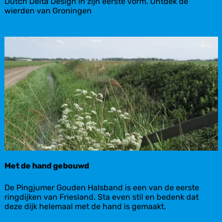
D
Dutch Delta Design in zijn eerste vorm. Ontdek de
u
wierden van Groningen
t
c
h
D
e
l
t
a
D
e
s
i
g
n
i
n
Met de hand gebouwd
G
r
M
De Pingjumer Gouden Halsband is een van de eerste
o
e
ringdijken van Friesland. Sta even stil en bedenk dat
n
t
deze dijk helemaal met de hand is gemaakt.
i
d
n